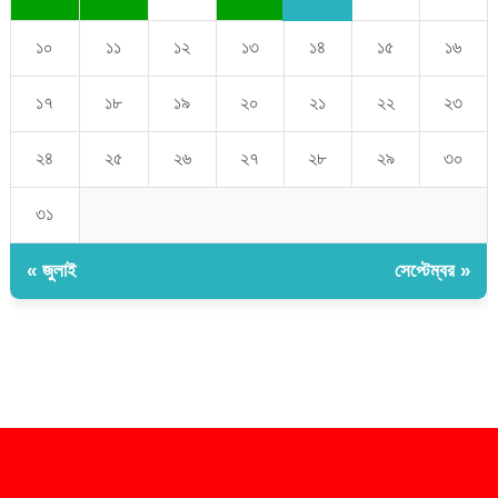
১০
১১
১২
১৩
১৪
১৫
১৬
১৭
১৮
১৯
২০
২১
২২
২৩
২৪
২৫
২৬
২৭
২৮
২৯
৩০
৩১
« জুলাই
সেপ্টেম্বর »