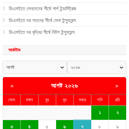
ডিএসইতে লেনদেনের শীর্ষে শার্প ইন্ডাস্ট্রিজ
ডিএসইতে দর পতনের শীর্ষে সেনা ইন্স্যুরেন্স
ডিএসইতে দর বৃদ্ধির শীর্ষে নিটল ইন্স্যুরেন্স
আর্কাইভ
আগষ্ট ২০২৬
«
»
সোম
মঙ্গল
বুধ
বৃহ
শুক্র
শনি
রবি
১
২
৭
৩
৪
৫
৬
৮
৯