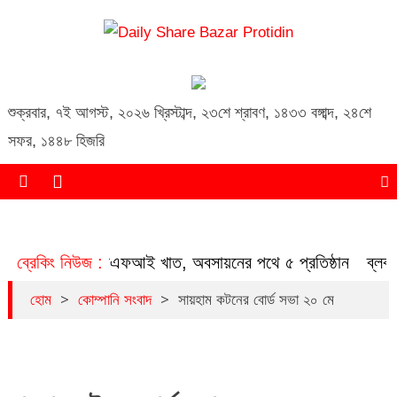
Daily Share Bazar Protidin
Daily ShareBazar Protidin
শুক্রবার
,
৭ই আগস্ট, ২০২৬ খ্রিস্টাব্দ
,
২৩শে শ্রাবণ, ১৪৩৩ বঙ্গাব্দ
,
২৪শে
সফর, ১৪৪৮ হিজরি
চিত হচ্ছে এনবিএফআই খাত, অবসায়নের পথে ৫ প্রতিষ্ঠান
ব্রেকিং নিউজ :
ব্লক মার
>
>
হোম
কোম্পানি সংবাদ
সায়হাম কটনের বোর্ড সভা ২০ মে