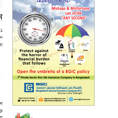
ন
৩১
েন
কো
াল
্ত