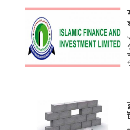
ন
প
প