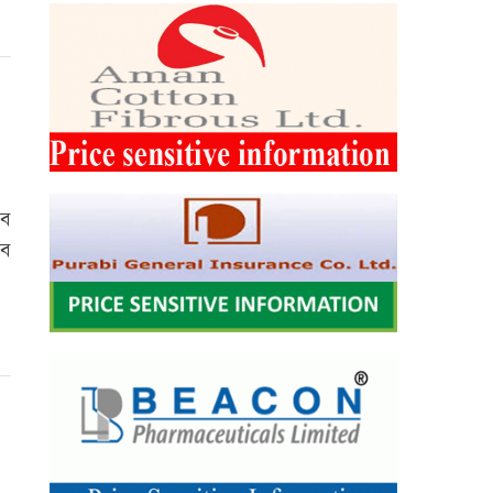
াব
সব