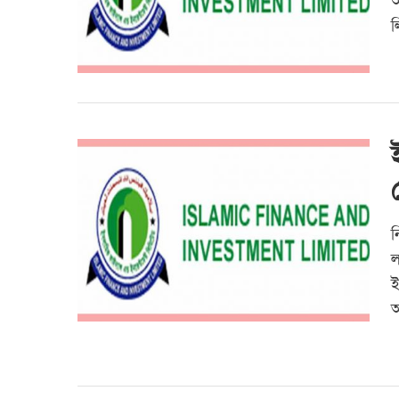
আ
ল
ন
ল
ই
অ