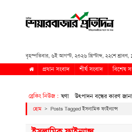
Daily Share Bazar Protid
Daily ShareBazar Protidin
বৃহস্পতিবার
,
৬ই আগস্ট, ২০২৬ খ্রিস্টাব্দ
,
২২শে শ্রাবণ, 
প্রধান সংবাদ
শীর্ষ সংবাদ
বিশেষ স
ব্রেকিং নিউজ :
টি শেয়ার বিক্রির ঘোষণা
উৎপাদন বন্ধের কারণ জানালো এস আ
>
হোম
Posts Tagged ইসলামিক ফাইন্যান্স
ইসলামিক ফাইন্যান্স