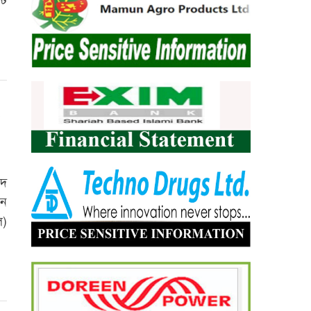
্ট
গদ
ান
ল)