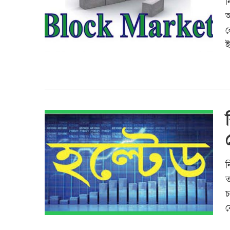
ন
অ
ল
ই
ন
ত
চ
ক