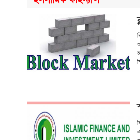
ন
আ
হ
স
ন
এ