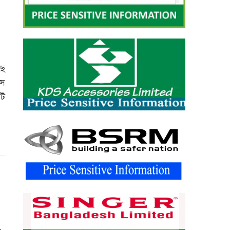
ছে
্স
টি