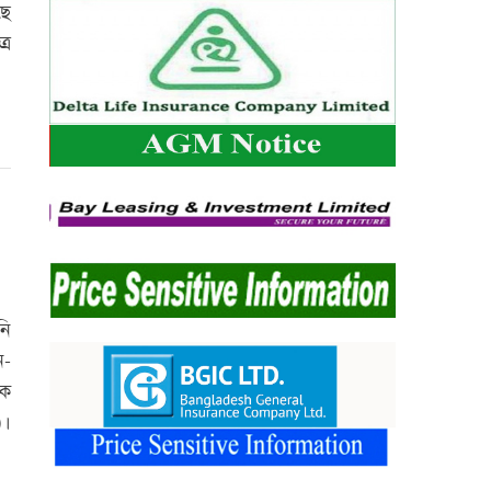
ছে
রে
নি
ন-
রক
)।