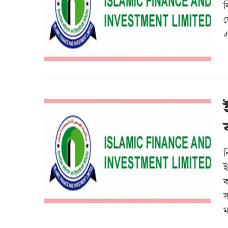
ব
শ
এ
ন
ই
ক
স
ম