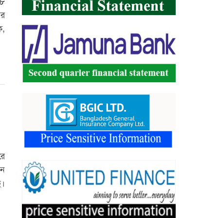
২৮
ার
ক,
রে
েন
ে।