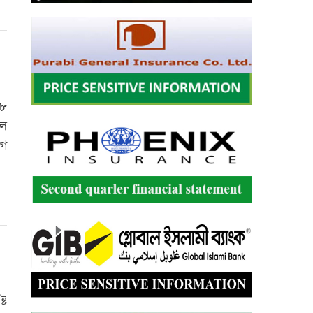
 ৮
েল
াগ
্ট