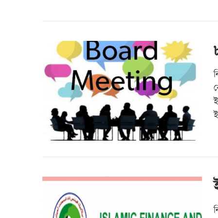
ন
ক
ই
ই
ন