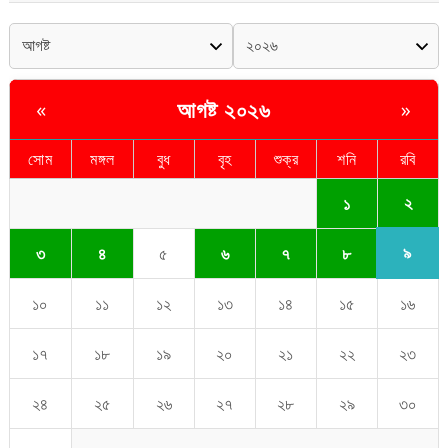
আগষ্ট ২০২৬
«
»
সোম
মঙ্গল
বুধ
বৃহ
শুক্র
শনি
রবি
২
১
৯
৩
৪
৫
৬
৭
৮
১০
১১
১২
১৩
১৪
১৫
১৬
১৭
১৮
১৯
২০
২১
২২
২৩
২৪
২৫
২৬
২৭
২৮
২৯
৩০