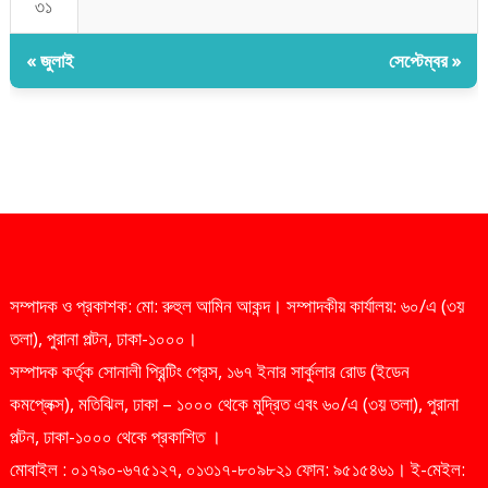
৩১
« জুলাই
সেপ্টেম্বর »
সম্পাদক ও প্রকাশক: মো: রুহুল আমিন আকন্দ। সম্পাদকীয় কার্যালয়: ৬০/এ (৩য়
তলা), পুরানা পল্টন, ঢাকা-১০০০।
সম্পাদক কর্তৃক সোনালী প্রিন্টিং প্রেস, ১৬৭ ইনার সার্কুলার রোড (ইডেন
কমপ্লেক্স), মতিঝিল, ঢাকা – ১০০০ থেকে মুদ্রিত এবং ৬০/এ (৩য় তলা), পুরানা
পল্টন, ঢাকা-১০০০ থেকে প্রকাশিত ।
মোবাইল : ০১৭৯০-৬৭৫১২৭, ০১৩১৭-৮০৯৮২১ ফোন: ৯৫১৫৪৬১। ই-মেইল: