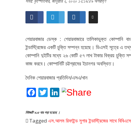
সময়: বৃহস্পতিবার, জানুয়ারি ২, ২০২০ ১২:১৯:৫৯ অপরাহ্ণ
শেয়ারবাজার ডেস্ক : শেয়ারবাজারে তালিকাভুক্ত কোম্পানি বা
ইন্ডাস্ট্রিজের একটি চুক্তি সম্পন্ন হয়েছে। ডিএসই সূত্রে এ তথ
কোম্পানি দুইটির মধ্যে ২৬ কোটি ৫৭ লাখ টাকার বিক্রয় চুক্তি সম্প
কাজ করবে। কোম্পানিটি চট্টগ্রামের ইচানগর অবস্থিত।
দৈনিক শেয়ারবাজার প্রতিদিন/এসএ/খান
Facebook
Twitter
LinkedIn
নিউজটি ৯১৫ বার পড়া হয়েছে ।
Tagged
এস.আলম রিফাইন্ড সুগার ইন্ডাস্ট্রিজের সাথে বিবিএসে