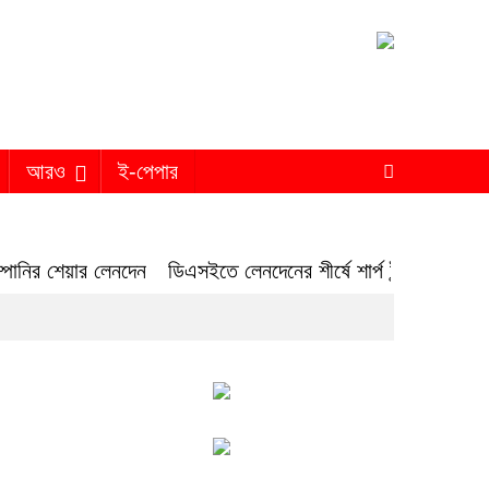
আরও
ই-পেপার
ম্পানির শেয়ার লেনদেন
ডিএসইতে লেনদেনের শীর্ষে শার্প ইন্ডাস্ট্রিজ
ড