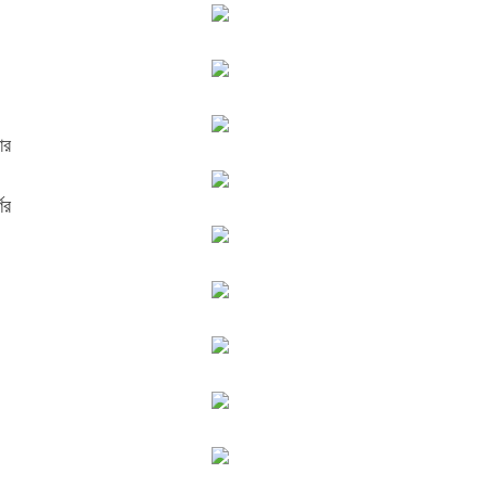
ার
ের