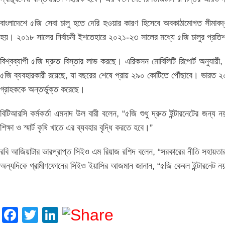
বাংলাদেশে ৫জি সেবা চালু হতে দেরি হওয়ার কারণ হিসেবে অবকাঠামোগত সীমাবদ
হয়। ২০১৮ সালের নির্বাচনী ইশতেহারে ২০২১-২৩ সালের মধ্যে ৫জি চালুর প্রত
বিশ্বব্যাপী ৫জি দ্রুত বিস্তার লাভ করছে। এরিকসন মোবিলিটি রিপোর্ট অনুযায়ী
৫জি ব্যবহারকারী রয়েছে, যা বছরের শেষে প্রায় ২৯০ কোটিতে পৌঁছাবে। ভারত ২০
গ্রাহককে অন্তর্ভুক্ত করেছে।
বিটিআরসি কর্মকর্তা এমদাদ উল বারী বলেন, “৫জি শুধু দ্রুত ইন্টারনেটের জন্য ন
শিক্ষা ও স্মার্ট কৃষি খাতে এর ব্যবহার বৃদ্ধি করতে হবে।”
রবি আজিয়াটার ভারপ্রাপ্ত সিইও এম রিয়াজ রশিদ বলেন, “সরকারের নীতি সহায়তার
অন্যদিকে গ্রামীণফোনের সিইও ইয়াসির আজমান জানান, “৫জি কেবল ইন্টারনেট নয়, এ
Facebook
Twitter
LinkedIn