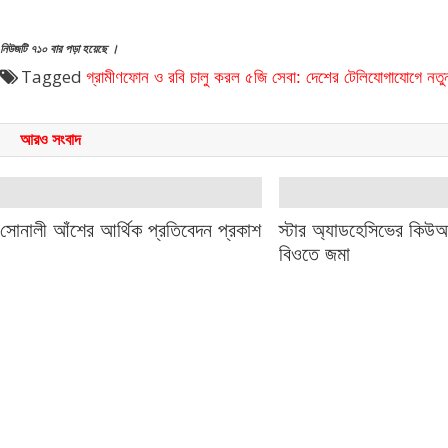
নিউজটি ৭১০ বার পড়া হয়েছে ।
Tagged
গ্রামীণফোন ও রবি চালু করল ৫জি সেবা: দেশের টেলিযোগাযোগে নত
আরও সংবাদ
সোনালী আঁশের আর্থিক প্রতিবেদন প্রকাশ
স্টার অ্যাডহেসিভের কিউ
বিওতে জমা