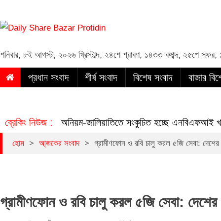
Daily Share Bazar Protidin
Daily ShareBazar Protidin
শনিবার
,
৮ই আগস্ট, ২০২৬ খ্রিস্টাব্দ
,
২৪শে শ্রাবণ, ১৪৩৩ বঙ্গাব্দ
,
২৫শে সফর, 
প্রধান সংবাদ
শীর্ষ সংবাদ
বিশেষ সংবাদ
বাজার বিশ
ব্রেকিং নিউজ :
অনিয়ম-জালিয়াতিতে সংকুচিত হচ্ছে এনবিএফআই খা
>
>
হোম
আ্জকের সংবাদ
গ্রামীণফোন ও রবি চালু করল ৫জি সেবা: দেশের
গ্রামীণফোন ও রবি চালু করল ৫জি সেবা: দেশের