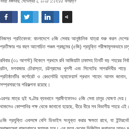
সময়: মঙ্গলবার, সেপ্টেম্বর ২, ২০২৫ ১:২৭:৫৫ অপরাহ্ণ
নিজস্ব প্রতিবেদক: বাংলাদেশে ৫জি সেবার আনুষ্ঠানিক যাত্রা শুরু করল দেশে
প্রতীক্ষার পর বহুল আলোচিত পঞ্চম প্রজন্মের (৫জি) প্রযুক্তি পরীক্ষামূলকভাবে 
রবিবার (৩১ আগস্ট) বিকেলে প্রথমে রবি আজিয়াটা ঢাকাসহ তিনটি বড় শহরের নির্বা
পল্টন, মগবাজার চৌরাস্তা, চট্টগ্রামের খুলশী এবং সিলেটের সাগরদিঘীর প
প্রতিষ্ঠানটির কর্পোরেট ও রেগুলেটরি অ্যাফেয়ার্স প্রধান শাহেদ আলম জানা
সম্প্রসারণের পরিকল্পনা রয়েছে।
এরপর মাত্র দুই ঘণ্টার ব্যবধানে গ্রামীণফোনও ৫জি সেবা চালুর ঘোষণা দেয়।
থাকলেও কোম্পানির পক্ষ থেকে জানানো হয়েছে, ধীরে ধীরে সব বিভাগীয় শহরে এই 
৫জি প্রযুক্তি একসঙ্গে বেশি ডিভাইস সংযুক্ত করার ক্ষমতা রাখে, যা ইন্টারনে
স্বাস্থ্যসেবা বাস্তবায়নে সহায়ক হবে। এর ফলে দেশের ডিজিটাল রূপান্তর আরও 