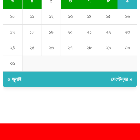
৯
৩
৪
৫
৬
৭
৮
১০
১১
১২
১৩
১৪
১৫
১৬
১৭
১৮
১৯
২০
২১
২২
২৩
২৪
২৫
২৬
২৭
২৮
২৯
৩০
৩১
« জুলাই
সেপ্টেম্বর »