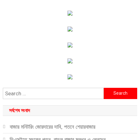
Search
for:
সর্বশেষ সংবাদ
বাজার মনিটরিং জোরদারের দাবি, পতনে শেয়ারবাজার
ডিএসইতে সূচকের পতন, বাড়ল বাজার মূলধন ও লেনদেন