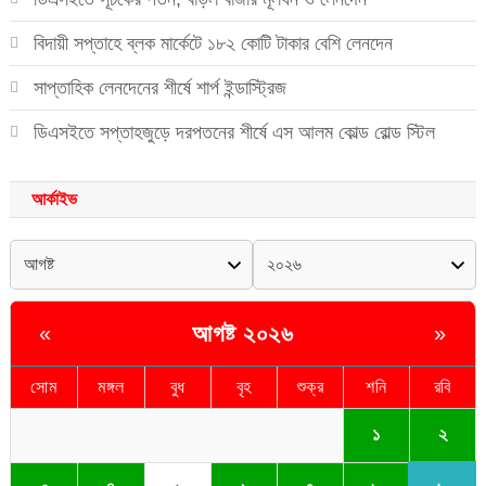
বিদায়ী সপ্তাহে ব্লক মার্কেটে ১৮২ কোটি টাকার বেশি লেনদেন
সাপ্তাহিক লেনদেনের শীর্ষে শার্প ইন্ডাস্ট্রিজ
ডিএসইতে সপ্তাহজুড়ে দরপতনের শীর্ষে এস আলম কোল্ড রোল্ড স্টিল
আর্কাইভ
আগষ্ট ২০২৬
«
»
সোম
মঙ্গল
বুধ
বৃহ
শুক্র
শনি
রবি
২
১