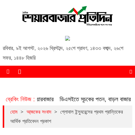
Daily Share Bazar Protidin
Daily ShareBazar Protidin
রবিবার
,
৯ই আগস্ট, ২০২৬ খ্রিস্টাব্দ
,
২৫শে শ্রাবণ, ১৪৩৩ বঙ্গাব্দ
,
২৬শে
সফর, ১৪৪৮ হিজরি
দাবি, পতনে শেয়ারবাজার
ব্রেকিং নিউজ :
ডিএসইতে সূচকের পতন, বাড়ল বাজার মূলধন
>
>
হোম
আ্জকের সংবাদ
গ্লোবাল ইন্স্যুরেন্সের প্রথম প্রান্তিকের
আর্থিক প্রতিবেদন প্রকাশ