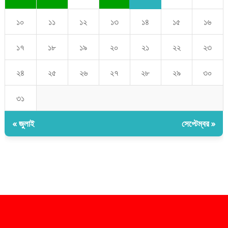
১০
১১
১২
১৩
১৪
১৫
১৬
১৭
১৮
১৯
২০
২১
২২
২৩
২৪
২৫
২৬
২৭
২৮
২৯
৩০
৩১
« জুলাই
সেপ্টেম্বর »