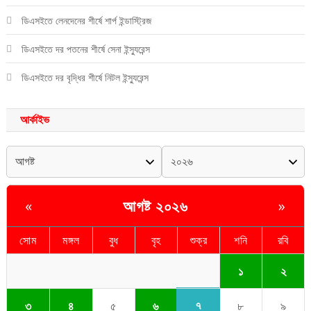
ডিএসইতে লেনদেনের শীর্ষে শার্প ইন্ডাস্ট্রিজ
ডিএসইতে দর পতনের শীর্ষে সেনা ইন্স্যুরেন্স
ডিএসইতে দর বৃদ্ধির শীর্ষে নিটল ইন্স্যুরেন্স
আর্কাইভ
আগষ্ট ২০২৬
«
»
সোম
মঙ্গল
বুধ
বৃহ
শুক্র
শনি
রবি
১
২
৭
৩
৪
৫
৬
৮
৯