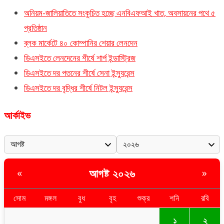
অনিয়ম-জালিয়াতিতে সংকুচিত হচ্ছে এনবিএফআই খাত, অবসায়নের পথে ৫
প্রতিষ্ঠান
ব্লক মার্কেটে ৪০ কোম্পানির শেয়ার লেনদেন
ডিএসইতে লেনদেনের শীর্ষে শার্প ইন্ডাস্ট্রিজ
ডিএসইতে দর পতনের শীর্ষে সেনা ইন্স্যুরেন্স
ডিএসইতে দর বৃদ্ধির শীর্ষে নিটল ইন্স্যুরেন্স
আর্কাইভ
আগষ্ট ২০২৬
«
»
সোম
মঙ্গল
বুধ
বৃহ
শুক্র
শনি
রবি
১
২