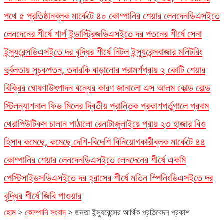
পথে ৫ প্রতিষ্ঠান
ব্লক মার্কেটে ৪০ কোম্পানির শেয়ার লেনদেন
ডিএসইতে
লেনদেনের শীর্ষে শার্প ইন্ডাস্ট্রিজ
ডিএসইতে দর পতনের শীর্ষে সেনা
ইন্স্যুরেন্স
ডিএসইতে দর বৃদ্ধির শীর্ষে নিটল ইন্স্যুরেন্স
বাজার মনিটরিং
দুর্বলতায় সূচকপতন, তদারকি বাড়ানোর পরামর্শ
প্রায় ২ কোটি শেয়ার
বিক্রির ঘোষণা
উৎপাদন বন্ধের কারণ জানালো এস আলম কোল্ড রোল্ড
স্টিল
ন্যাশনাল ফিড মিলের দ্বিতীয় প্রান্তিক প্রকাশ
পর্তুগালে প্রথম
থেরাপিউটিকস চালান পাঠালো রেনাটা
জুলাইয়ে প্রায় ২৩ হাজার বিও
হিসাব কমেছে, কমেছে দেশি-বিদেশি বিনিয়োগকারী
ব্লক মার্কেটে ৪৪
কোম্পানির শেয়ার লেনদেন
ডিএসইতে লেনদেনের শীর্ষে একমি
পেস্টিসাইডস
ডিএসইতে দর হ্রাসের শীর্ষে মতিন স্পিনিং
ডিএসইতে দর
বৃদ্ধির শীর্ষে জিবি পাওয়ার
হোম
>
কোম্পানি সংবাদ
>
জনতা ইন্স্যুরেন্সের আর্থিক প্রতিবেদন প্রকাশ