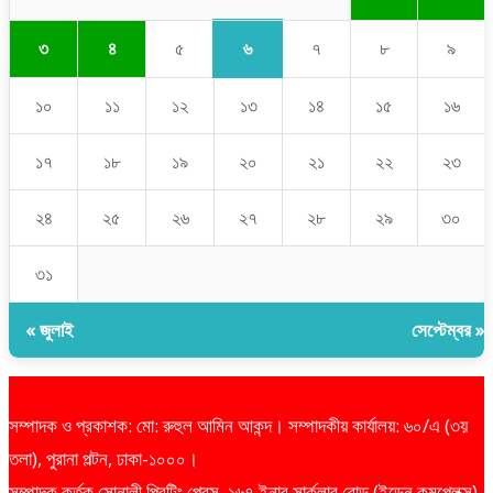
৬
৩
৪
৫
৭
৮
৯
১০
১১
১২
১৩
১৪
১৫
১৬
১৭
১৮
১৯
২০
২১
২২
২৩
২৪
২৫
২৬
২৭
২৮
২৯
৩০
৩১
« জুলাই
সেপ্টেম্বর »
সম্পাদক ও প্রকাশক: মো: রুহুল আমিন আকন্দ। সম্পাদকীয় কার্যালয়: ৬০/এ (৩য়
তলা), পুরানা পল্টন, ঢাকা-১০০০।
সম্পাদক কর্তৃক সোনালী প্রিন্টিং প্রেস, ১৬৭ ইনার সার্কুলার রোড (ইডেন কমপ্লেক্স),