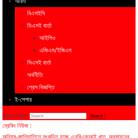
আরও
বিএসইসি
ডিএসই বার্তা
আইপিও
এজিএম/ইজিএম
সিএসই বার্তা
অর্থনীতি
প্রেস বিজ্ঞপ্তি
ই-পেপার
Search for:
ব্রেকিং নিউজ :
অনিয়ম-জালিয়াতিতে সংকুচিত হচ্ছে এনবিএফআই খাত, অবসায়নের