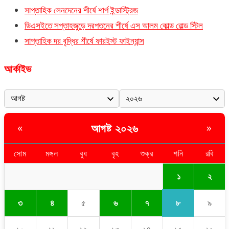
সাপ্তাহিক লেনদেনের শীর্ষে শার্প ইন্ডাস্ট্রিজ
ডিএসইতে সপ্তাহজুড়ে দরপতনের শীর্ষে এস আলম কোল্ড রোল্ড স্টিল
সাপ্তাহিক দর বৃদ্ধির শীর্ষে ফারইস্ট ফাইন্যান্স
আর্কাইভ
আগষ্ট ২০২৬
«
»
সোম
মঙ্গল
বুধ
বৃহ
শুক্র
শনি
রবি
১
২
৮
৩
৪
৫
৬
৭
৯