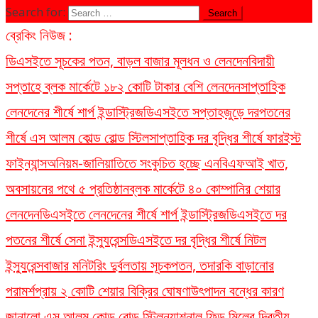
Search for:
ব্রেকিং নিউজ :
ডিএসইতে সূচকের পতন, বাড়ল বাজার মূলধন ও লেনদেন
বিদায়ী
সপ্তাহে ব্লক মার্কেটে ১৮২ কোটি টাকার বেশি লেনদেন
সাপ্তাহিক
লেনদেনের শীর্ষে শার্প ইন্ডাস্ট্রিজ
ডিএসইতে সপ্তাহজুড়ে দরপতনের
শীর্ষে এস আলম কোল্ড রোল্ড স্টিল
সাপ্তাহিক দর বৃদ্ধির শীর্ষে ফারইস্ট
ফাইন্যান্স
অনিয়ম-জালিয়াতিতে সংকুচিত হচ্ছে এনবিএফআই খাত,
অবসায়নের পথে ৫ প্রতিষ্ঠান
ব্লক মার্কেটে ৪০ কোম্পানির শেয়ার
লেনদেন
ডিএসইতে লেনদেনের শীর্ষে শার্প ইন্ডাস্ট্রিজ
ডিএসইতে দর
পতনের শীর্ষে সেনা ইন্স্যুরেন্স
ডিএসইতে দর বৃদ্ধির শীর্ষে নিটল
ইন্স্যুরেন্স
বাজার মনিটরিং দুর্বলতায় সূচকপতন, তদারকি বাড়ানোর
পরামর্শ
প্রায় ২ কোটি শেয়ার বিক্রির ঘোষণা
উৎপাদন বন্ধের কারণ
জানালো এস আলম কোল্ড রোল্ড স্টিল
ন্যাশনাল ফিড মিলের দ্বিতীয়