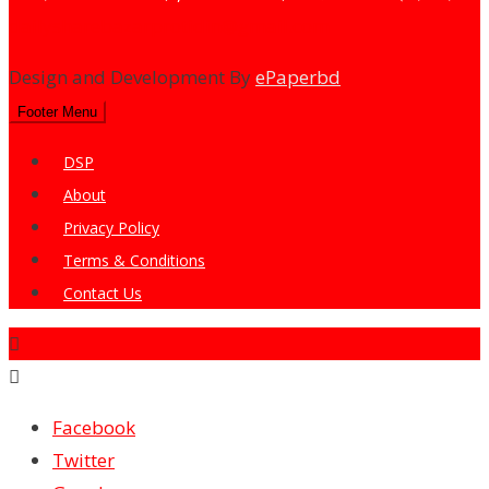
dailysharebazarprotidin@gmail.com
Design and Development By
ePaperbd
Footer Menu
DSP
About
Privacy Policy
Terms & Conditions
Contact Us
Facebook
Twitter