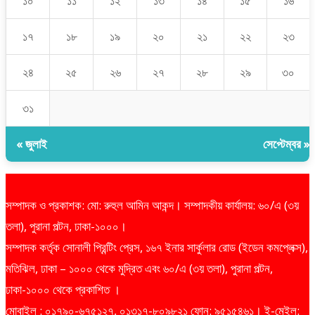
১০
১১
১২
১৩
১৪
১৫
১৬
১৭
১৮
১৯
২০
২১
২২
২৩
২৪
২৫
২৬
২৭
২৮
২৯
৩০
৩১
« জুলাই
সেপ্টেম্বর »
সম্পাদক ও প্রকাশক: মো: রুহুল আমিন আকন্দ। সম্পাদকীয় কার্যালয়: ৬০/এ (৩য়
তলা), পুরানা পল্টন, ঢাকা-১০০০।
সম্পাদক কর্তৃক সোনালী প্রিন্টিং প্রেস, ১৬৭ ইনার সার্কুলার রোড (ইডেন কমপ্লেক্স),
মতিঝিল, ঢাকা – ১০০০ থেকে মুদ্রিত এবং ৬০/এ (৩য় তলা), পুরানা পল্টন,
ঢাকা-১০০০ থেকে প্রকাশিত ।
মোবাইল : ০১৭৯০-৬৭৫১২৭, ০১৩১৭-৮০৯৮২১ ফোন: ৯৫১৫৪৬১। ই-মেইল: