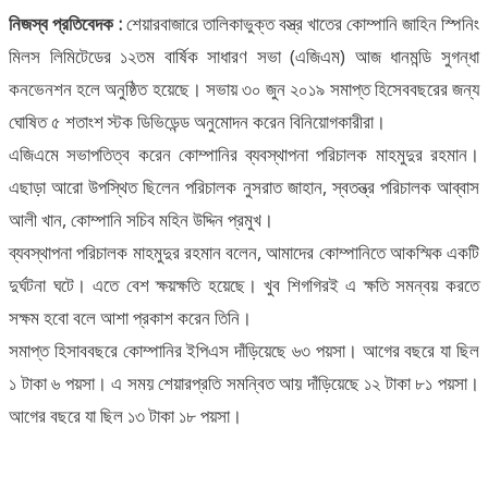
নিজস্ব প্রতিবেদক :
শেয়ারবাজারে তালিকাভুক্ত বস্ত্র খাতের কোম্পানি জাহিন স্পিনিং
মিলস লিমিটেডের ১২তম বার্ষিক সাধারণ সভা (এজিএম) আজ ধানমন্ডি সুগন্ধা
কনভেনশন হলে অনুষ্ঠিত হয়েছে। সভায় ৩০ জুন ২০১৯ সমাপ্ত হিসেববছরের জন্য
ঘোষিত ৫ শতাংশ স্টক ডিভিডেন্ড অনুমোদন করেন বিনিয়োগকারীরা।
এজিএমে সভাপতিত্ব করেন কোম্পানির ব্যবস্থাপনা পরিচালক মাহমুদুর রহমান।
এছাড়া আরো উপস্থিত ছিলেন পরিচালক নুসরাত জাহান, স্বতন্ত্র পরিচালক আব্বাস
আলী খান, কোম্পানি সচিব মহিন উদ্দিন প্রমুখ।
ব্যবস্থাপনা পরিচালক মাহমুদুর রহমান বলেন, আমাদের কোম্পানিতে আকস্মিক একটি
দুর্ঘটনা ঘটে। এতে বেশ ক্ষয়ক্ষতি হয়েছে। খুব শিগগিরই এ ক্ষতি সমন্বয় করতে
সক্ষম হবো বলে আশা প্রকাশ করেন তিনি।
সমাপ্ত হিসাববছরে কোম্পানির ইপিএস দাঁড়িয়েছে ৬৩ পয়সা। আগের বছরে যা ছিল
১ টাকা ৬ পয়সা। এ সময় শেয়ারপ্রতি সমন্বিত আয় দাঁড়িয়েছে ১২ টাকা ৮১ পয়সা।
আগের বছরে যা ছিল ১৩ টাকা ১৮ পয়সা।