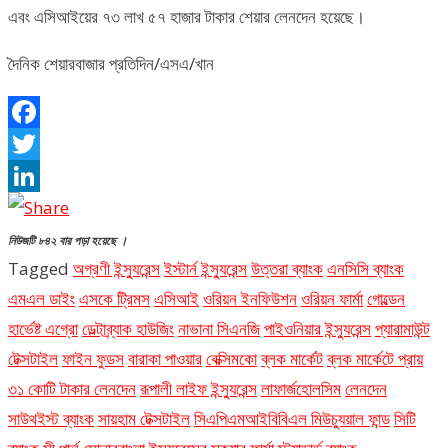
এবং এসিআইয়ের ৭৩ লাখ ৫৭ হাজার টাকার শেয়ার লেনদেন হয়েছে।
দৈনিক শেয়ারবাজার প্রতিদিন/এসএ/খান
Facebook
Twitter
LinkedIn
নিউজটি ৮৪২ বার পড়া হয়েছে ।
Tagged
অগ্রণী ইন্স্যুরেন্স
ইস্টার্ন ইন্স্যুরেন্স
উত্তরা ব্যাংক
এনসিসি ব্যাংক
এমএল ডাইং
এসকে ট্রিমস
এসিআই
ওরিয়ন ইনফিউশন
ওরিয়ন ফার্মা
গোল্ডেন
হার্ভেষ্ট এগ্রো
ডেল্টাব্র্যাক হাউজিং
নাভানা সিএনজি
পাইওনিয়ার ইন্স্যুরেন্স
প্যারামাউন্ট
টেক্সটাইল
ফাইন ফুডস
বারাকা পাওয়ার
বেক্সিমকো
ব্লক মার্কেট
ব্লক মার্কেটে প্রায়
৩১ কোটি টাকার লেনদেন
রূপালী লাইফ ইন্স্যুরেন্স
লাফার্জহোলসিম
লেনদেন
সাউথইস্ট ব্যাংক
সায়হাম টেক্সটাইল
সিএপিএমআইবিবিএল মিউচ্যুয়াল ফান্ড
সিটি