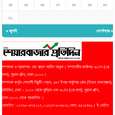
২৪
২৫
২৬
২৭
২৮
২৯
৩০
৩১
« জুলাই
সেপ্টেম্বর »
সম্পাদক ও প্রকাশক: মো: রুহুল আমিন আকন্দ। সম্পাদকীয় কার্যালয়: ৬০/এ (৩য়
তলা), পুরানা পল্টন, ঢাকা-১০০০।
সম্পাদক কর্তৃক সোনালী প্রিন্টিং প্রেস, ১৬৭ ইনার সার্কুলার রোড (ইডেন কমপ্লেক্স),
মতিঝিল, ঢাকা – ১০০০ থেকে মুদ্রিত এবং ৬০/এ (৩য় তলা), পুরানা পল্টন,
ঢাকা-১০০০ থেকে প্রকাশিত ।
মোবাইল : ০১৭৯০-৬৭৫১২৭, ০১৩১৭-৮০৯৮২১ ফোন: ৯৫১৫৪৬১। ই-মেইল:
dailysharebazarprotidin@gmail.com