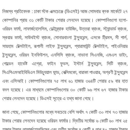
নিজস্ব প্রতিবেদক : ঢাকা স্টক এক্সচেঞ্জে (ডিএসই) আজ সোমবার ব্লক মার্কেটে ২৭
কোম্পানির প্রায় ৩১ কোটি টাকার শেয়ার লেনদেন হয়েছে। কোম্পানিগুলো হলো-
ওরিয়ন ফার্মা, লাফার্জহোলসিম, ডেল্টাব্র্যাক হাউজিং, উত্তরা ব্যাংক, স্ট্যান্ডার্ড ব্যাংক,
স্কয়ার ফার্মা, সাউথইস্ট ব্যাংক, সোনারবাংলা ইন্স্যুরেন্স, এসকে ট্রিমস, সী পার্ল,
সায়হাম টেক্সটাইল, রূপালী লাইফ ইন্স্যুরেন্স, প্যারামাউন্ট টেক্সটাইল, পাইওনিয়ার
ইন্স্যুরেন্স, ওরিয়ন ইনফিউশন, এনসিসি ব্যাংক, নাভানা সিএনজি, এমএল ডাইং,
গোল্ডেন হার্ভেষ্ট এগ্রো, ফাইন ফুডস, ইস্টার্ন ইন্স্যুরেন্স, সিটি ব্যাংক,
সিএপিএমআইবিবিএল মিউচ্যুয়াল ফান্ড, বেক্সিমকো, বারাকা পাওয়ার, অগ্রণী ইন্স্যুরেন্স
এবং এসিআই। কোম্পানিগুলোর ৭৫ লাখ ৬১ হাজার ৩৬৪টি শেয়ার ৫৯ বার হাত
বদল হয়েছে। এর মাধ্যমে কোম্পানিগুলোর ৩০ কোটি ৯৬ লাখ ৬৭ হাজার টাকার
শেয়ার লেনদেন হয়েছে। ডিএসই সূত্রে এ তথ্য জানা গেছে।
জানা গেছে, কোম্পানিগুলোর মধ্যে সবচেয়ে বেশি অর্থাৎ ৭ কোটি ৩০ লাখ ৭৩ হাজার
টাকার শেয়ার লেনদেন হয়েছে ওরিয়ন ফার্মার। দ্বিতীয় সর্বোচ্চ ৬ কোটি ৬০ লাখ ২৫
হাজার টাকার লাফার্জহোলসিমের এবং তৃতীয় সর্বোচ্চ ৪ কোটি ৪ লাখ ৪০ হাজার টাকার