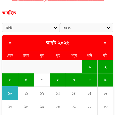
আর্কাইভ
আগষ্ট ২০২৬
«
»
সোম
মঙ্গল
বুধ
বৃহ
শুক্র
শনি
রবি
১
২
৩
৪
৫
৬
৭
৮
৯
১০
১১
১২
১৩
১৪
১৫
১৬
১৭
১৮
১৯
২০
২১
২২
২৩