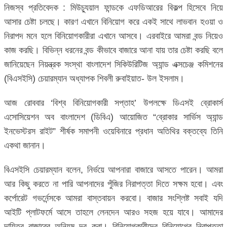
নিজস্ব প্রতিবেদক : মিউচ্যুয়াল ফান্ডকে এফডিআরের বিকল্প হিসেবে নিয়ে
আসার চেষ্টা চলছে। কারণ এখানে বিনিয়োগ করে একই সাথে লাভবান হওয়া ও
নিরাপদ মনে হলে বিনিয়োগকারীরা এখানে আসবে। এরবাইরে আমরা বন্ড নিয়েও
কাজ করছি। বিভিন্ন ধরনের বন্ড কীভাবে বাজারে আনা যায় তার চেষ্টা করছি বলে
জানিয়েছেন নিয়ন্ত্রক সংস্থা বাংলাদেশ সিকিউরিটিজ অ্যান্ড এক্সচেঞ্জ কমিশনের
(বিএসইসি) চেয়ারম্যান অধ্যাপক শিবলী রুবাইয়াত- উল ইসলাম।
আজ রোববার ‘বিশ্ব বিনিয়োগকারী সপ্তাহ’ উপলক্ষে ডিএসই ব্রোকার্স
এসোসিয়েশন অব বাংলাদেশ (ডিবিএ) আয়োজিত “ব্রোকার সার্ভিস অ্যান্ড
ইনভেস্টরস রাইট” শীর্ষক সমাপনী ওয়েবিনারে প্রধান অতিথির বক্তব্যে তিনি
একথা জানান।
বিএসইসি চেয়ারম্যান বলেন, নির্ভয়ে আপনারা বাজারে আসতে পারেন। আমরা
আর কিছু করতে না পারি আপনাদের পুঁজির নিরাপত্তা দিতে সক্ষম হবো। এবং
কর্পোরেট গভর্নেন্সকে আমরা বাস্তবায়ন করবো। বাজার সংশ্লিষ্ট সবাই যদি
আইটি প্লাটফর্মে আসে তাহলে লেনদেন আরও সহজ হয়ে যাবে। আমাদের
দায়িত্ব বাজারের অনিয়ম দূর করা। বিনিয়োগকারীদের বিনিয়োগের নিরাপত্তা