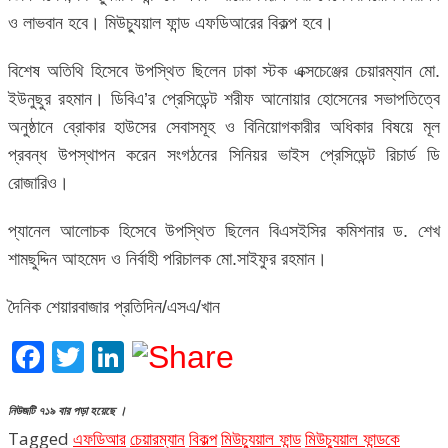
ও লাভবান হবে। মিউচ্যুয়াল ফান্ড এফডিআরের বিকল্প হবে।
বিশেষ অতিথি হিসেবে উপস্থিত ছিলেন ঢাকা স্টক এক্সচেঞ্জের চেয়ারম্যান মো.
ইউনুছুর রহমান। ডিবিএ’র প্রেসিডেন্ট শরীফ আনোয়ার হোসেনের সভাপতিত্বে
অনুষ্ঠানে ব্রোকার হাউসের সেবাসমূহ ও বিনিয়োগকারীর অধিকার বিষয়ে মূল
প্রবন্ধ উপস্থাপন করেন সংগঠনের সিনিয়র ভাইস প্রেসিডেন্ট রিচার্ড ডি
রোজারিও।
প্যানেল আলোচক হিসেবে উপস্থিত ছিলেন বিএসইসির কমিশনার ড. শেখ
শামছুদ্দিন আহমেদ ও নির্বাহী পরিচালক মো.সাইফুর রহমান।
দৈনিক শেয়ারবাজার প্রতিদিন/এসএ/খান
Facebook
Twitter
LinkedIn
নিউজটি ৭১৯ বার পড়া হয়েছে ।
Tagged
এফডিআর
চেয়ারম্যান
বিকল্প
মিউচ্যুয়াল ফান্ড
মিউচ্যুয়াল ফান্ডকে