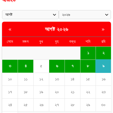
আর্কাইভ
আগষ্ট ২০২৬
«
»
সোম
মঙ্গল
বুধ
বৃহ
শুক্র
শনি
রবি
২
১
৯
৩
৪
৫
৬
৭
৮
১০
১১
১২
১৩
১৪
১৫
১৬
১৭
১৮
১৯
২০
২১
২২
২৩
২৪
২৫
২৬
২৭
২৮
২৯
৩০