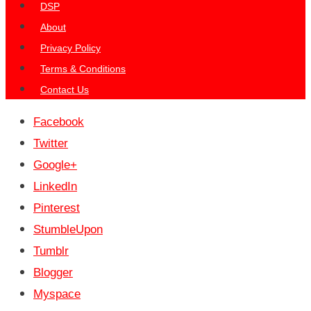
DSP
About
Privacy Policy
Terms & Conditions
Contact Us
Facebook
Twitter
Google+
LinkedIn
Pinterest
StumbleUpon
Tumblr
Blogger
Myspace