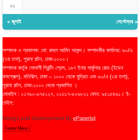
৩১
« জুলাই
সেপ্টেম্বর »
সম্পাদক ও প্রকাশক: মো: রুহুল আমিন আকন্দ। সম্পাদকীয় কার্যালয়: ৬০/এ
(৩য় তলা), পুরানা পল্টন, ঢাকা-১০০০।
সম্পাদক কর্তৃক সোনালী প্রিন্টিং প্রেস, ১৬৭ ইনার সার্কুলার রোড (ইডেন
কমপ্লেক্স), মতিঝিল, ঢাকা – ১০০০ থেকে মুদ্রিত এবং ৬০/এ (৩য় তলা),
পুরানা পল্টন, ঢাকা-১০০০ থেকে প্রকাশিত ।
মোবাইল : ০১৭৯০-৬৭৫১২৭, ০১৩১৭-৮০৯৮২১ ফোন: ৯৫১৫৪৬১। ই-
মেইল:
dailysharebazarprotidin@gmail.com
Design and Development By
ePaperbd
Footer Menu