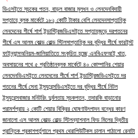
ডিএসইতে সূচকের পতন, বাড়ল বাজার মূলধন ও লেনদেন
বিদায়ী
সপ্তাহে ব্লক মার্কেটে ১৮২ কোটি টাকার বেশি লেনদেন
সাপ্তাহিক
লেনদেনের শীর্ষে শার্প ইন্ডাস্ট্রিজ
ডিএসইতে সপ্তাহজুড়ে দরপতনের
শীর্ষে এস আলম কোল্ড রোল্ড স্টিল
সাপ্তাহিক দর বৃদ্ধির শীর্ষে ফারইস্ট
ফাইন্যান্স
অনিয়ম-জালিয়াতিতে সংকুচিত হচ্ছে এনবিএফআই খাত,
অবসায়নের পথে ৫ প্রতিষ্ঠান
ব্লক মার্কেটে ৪০ কোম্পানির শেয়ার
লেনদেন
ডিএসইতে লেনদেনের শীর্ষে শার্প ইন্ডাস্ট্রিজ
ডিএসইতে দর
পতনের শীর্ষে সেনা ইন্স্যুরেন্স
ডিএসইতে দর বৃদ্ধির শীর্ষে নিটল
ইন্স্যুরেন্স
বাজার মনিটরিং দুর্বলতায় সূচকপতন, তদারকি বাড়ানোর
পরামর্শ
প্রায় ২ কোটি শেয়ার বিক্রির ঘোষণা
উৎপাদন বন্ধের কারণ
জানালো এস আলম কোল্ড রোল্ড স্টিল
ন্যাশনাল ফিড মিলের দ্বিতীয়
প্রান্তিক প্রকাশ
পর্তুগালে প্রথম থেরাপিউটিকস চালান পাঠালো রেনাটা