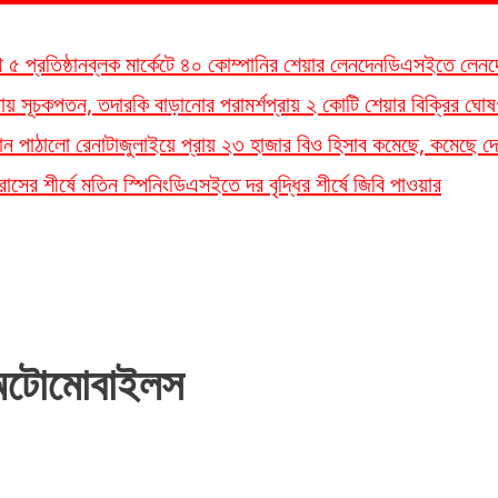
 প্রতিষ্ঠান
ব্লক মার্কেটে ৪০ কোম্পানির শেয়ার লেনদেন
ডিএসইতে লেনদেনের
লতায় সূচকপতন, তদারকি বাড়ানোর পরামর্শ
প্রায় ২ কোটি শেয়ার বিক্রির ঘোষ
ান পাঠালো রেনাটা
জুলাইয়ে প্রায় ২৩ হাজার বিও হিসাব কমেছে, কমেছে দে
সের শীর্ষে মতিন স্পিনিং
ডিএসইতে দর বৃদ্ধির শীর্ষে জিবি পাওয়ার
র অটোমোবাইলস