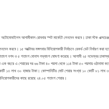
ার অটোমোবাইলস আগামীকাল রোববার স্পট মার্কেটে লেনদেন করবে। ঢাকা স্টক এক্সচেঞ্
লেনদেন করবে। ১৫ অক্টোবর মঙ্গলবার বিনিয়োগকারী নির্বাচনে রেকর্ড ডেট নির্ধারণ করা
 শতাংশ নগদ ও ৫ শতাংশ বোনাস লভ্যাংশ ঘোষণা করেছে। আগামী ২৫ নভেম্বর ঢাকাস্থ ট্
গত এক বছরে এ শেয়ারের দর ৬৬ টাকা ৪০ পয়সা থেকে ১১৪ টাকা ৫০ পয়সায় ওঠানামা ক
 কোটি ১৩ লাখ ৩০ হাজার টাকা। কোম্পানিটির মোট শেয়ার সংখ্যা ১০ কোটি ৮১ লাখ
ণ বিনিয়োগকারীদের কাছে রয়েছে ২৪.০৫ শতাংশ শেয়ার।