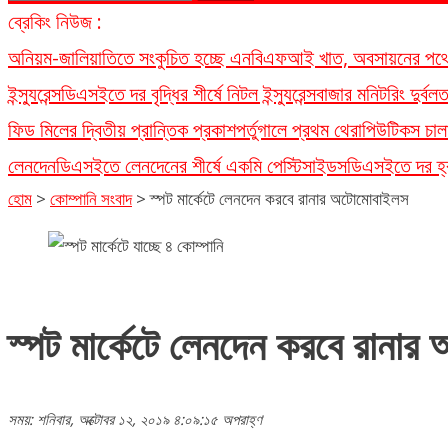
for:
ব্রেকিং নিউজ :
অনিয়ম-জালিয়াতিতে সংকুচিত হচ্ছে এনবিএফআই খাত, অবসায়নের পথে ৫
ইন্স্যুরেন্স
ডিএসইতে দর বৃদ্ধির শীর্ষে নিটল ইন্স্যুরেন্স
বাজার মনিটরিং দুর্ব
ফিড মিলের দ্বিতীয় প্রান্তিক প্রকাশ
পর্তুগালে প্রথম থেরাপিউটিকস চাল
লেনদেন
ডিএসইতে লেনদেনের শীর্ষে একমি পেস্টিসাইডস
ডিএসইতে দর হ্রা
হোম
>
কোম্পানি সংবাদ
>
স্পট মার্কেটে লেনদেন করবে রানার অটোমোবাইলস
স্পট মার্কেটে লেনদেন করবে রানা
সময়: শনিবার, অক্টোবর ১২, ২০১৯ ৪:০৯:১৫ অপরাহ্ণ