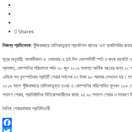
Shares
নিজস্ব প্রতিবেদক:
পুঁজিবাজারে তালিকাভুক্ত প্রকৌশল খাতের ‘এন’ ক্যাটাগরির রান
সূত্র অনুযায়ী, আগামীকাল ও সোমবার এ দুই দিন কোম্পানিটি স্পট ও ব্লক মার্কেটে 
প্রসঙ্গত, কোম্পানির পরিচালনা পর্ষদ ৩০ জুন ২০১৯ সমাপ্ত আর্থিক বছরের জন্য ১০
এদিকে গত বৃহস্পতিবার প্রতিটি শেয়ার সর্বশেষ ৬৭ টাকা ৯০ পয়সায় লেনদেন হয়। 
২০১৯ সালে পুঁজিবাজারে তালিকাভুক্ত হওয়া এ কোম্পানির পরিশোধিত মূলধন ১০৮
শতাংশ শেয়ার, প্রাতিষ্ঠানিক বিনিয়োগকারীদের কাছে ২৫.৯১ শতাংশ শেয়ার ও সাধার
দৈনিক শেয়ারবাজার প্রতিদিন/রী
Facebook