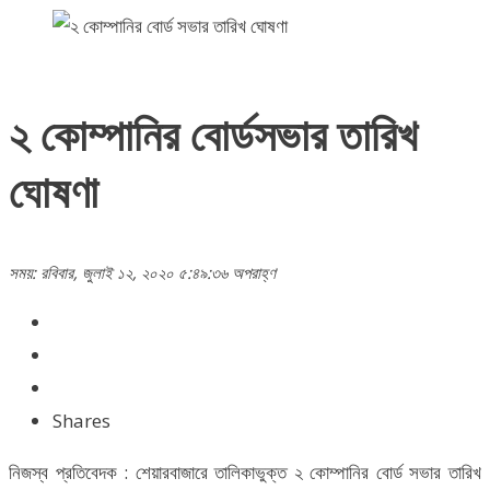
২ কোম্পানির বোর্ডসভার তারিখ
ঘোষণা
সময়: রবিবার, জুলাই ১২, ২০২০ ৫:৪৯:৩৬ অপরাহ্ণ
Shares
নিজস্ব প্রতিবেদক : শেয়ারবাজারে তালিকাভুক্ত ২ কোম্পানির বোর্ড সভার তারিখ