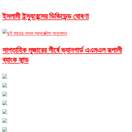
ইসলামী ইন্স্যুরেন্সের ডিভিডেন্ড ঘোষণা
সাপ্তাহিক লুজারের শীর্ষে ভ্যানগার্ড এএমএল রূপালী
ব্যাংক ফান্ড