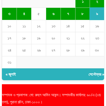
২
১
৯
৩
৪
৫
৬
৭
৮
১০
১১
১২
১৩
১৪
১৫
১৬
১৭
১৮
১৯
২০
২১
২২
২৩
২৪
২৫
২৬
২৭
২৮
২৯
৩০
৩১
« জুলাই
সেপ্টেম্বর »
সম্পাদক ও প্রকাশক: মো: রুহুল আমিন আকন্দ। সম্পাদকীয় কার্যালয়: ৬০/এ (৩য়
তলা), পুরানা পল্টন, ঢাকা-১০০০।