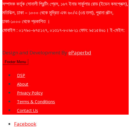
সম্পাদক কর্তৃক সোনালী প্রিন্টিং প্রেস, ১৬৭ ইনার সার্কুলার রোড (ইডেন কমপ্লেক্স),
মতিঝিল, ঢাকা – ১০০০ থেকে মুদ্রিত এবং ৬০/এ (৩য় তলা), পুরানা পল্টন,
ঢাকা-১০০০ থেকে প্রকাশিত ।
মোবাইল : ০১৭৯০-৬৭৫১২৭, ০১৩১৭-৮০৯৮২১ ফোন: ৯৫১৫৪৬১। ই-মেইল:
dailysharebazarprotidin@gmail.com
Design and Development By
ePaperbd
Footer Menu
DSP
About
Privacy Policy
Terms & Conditions
Contact Us
Facebook