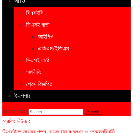
আরও
বিএসইসি
ডিএসই বার্তা
আইপিও
এজিএম/ইজিএম
সিএসই বার্তা
অর্থনীতি
প্রেস বিজ্ঞপ্তি
ই-পেপার
Search for:
ব্রেকিং নিউজ :
ডিএসইতে সূচকের পতন, বাড়ল বাজার মূলধন ও লেনদেন
বিদায়ী