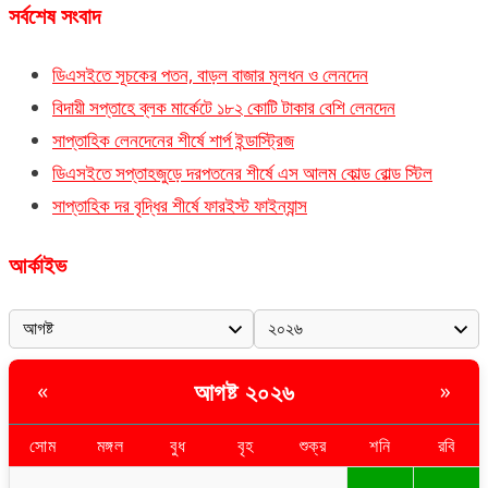
সর্বশেষ সংবাদ
ডিএসইতে সূচকের পতন, বাড়ল বাজার মূলধন ও লেনদেন
বিদায়ী সপ্তাহে ব্লক মার্কেটে ১৮২ কোটি টাকার বেশি লেনদেন
সাপ্তাহিক লেনদেনের শীর্ষে শার্প ইন্ডাস্ট্রিজ
ডিএসইতে সপ্তাহজুড়ে দরপতনের শীর্ষে এস আলম কোল্ড রোল্ড স্টিল
সাপ্তাহিক দর বৃদ্ধির শীর্ষে ফারইস্ট ফাইন্যান্স
আর্কাইভ
আগষ্ট ২০২৬
«
»
সোম
মঙ্গল
বুধ
বৃহ
শুক্র
শনি
রবি