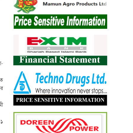
ো-
গত
ার
মী
৩১