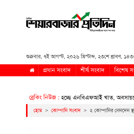
Daily Share Bazar Protid
Daily ShareBazar Protidin
শুক্রবার
,
৭ই আগস্ট, ২০২৬ খ্রিস্টাব্দ
,
২৩শে শ্রাবণ, ১৪৩৩ 
প্রধান সংবাদ
শীর্ষ সংবাদ
বিশেষ স
ব্রেকিং নিউজ :
িয়াতিতে সংকুচিত হচ্ছে এনবিএফআই খাত, অবসায়নের পথে ৫ 
>
>
হোম
কোম্পানি সংবাদ
২ কোম্পানির লেনদেন স্