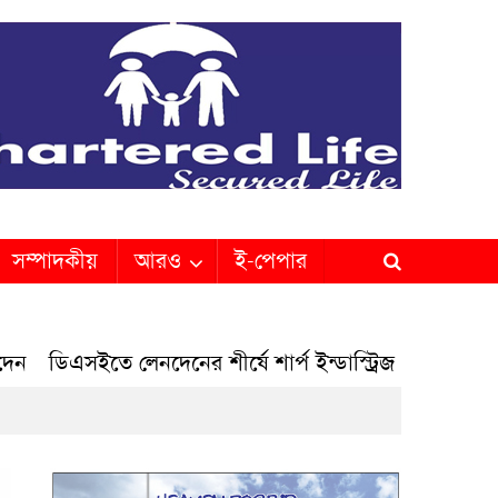
সম্পাদকীয়
আরও
ই-পেপার
এসইতে লেনদেনের শীর্ষে শার্প ইন্ডাস্ট্রিজ
ডিএসইতে দর পতনের 