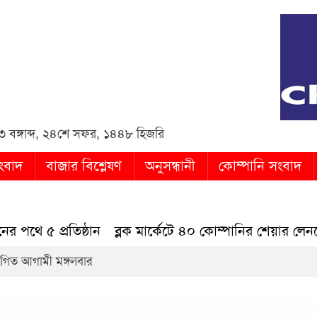
in
বঙ্গাব্দ
,
২৪শে সফর, ১৪৪৮ হিজরি
ংবাদ
বাজার বিশ্লেষণ
অনুসন্ধানী
কোম্পানি সংবাদ
প্রতিষ্ঠান
ব্লক মার্কেটে ৪০ কোম্পানির শেয়ার লেনদেন
ডি
থগিত আগামী মঙ্গলবার