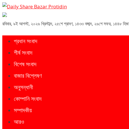
Daily Share Bazar Protidin
Daily ShareBazar Protidin
রবিবার
,
৯ই আগস্ট, ২০২৬ খ্রিস্টাব্দ
,
২৫শে শ্রাবণ, ১৪৩৩ বঙ্গাব্দ
,
২৬শে সফর, ১৪৪৮ হিজ
প্রধান সংবাদ
শীর্ষ সংবাদ
বিশেষ সংবাদ
বাজার বিশ্লেষণ
অনুসন্ধানী
কোম্পানি সংবাদ
সম্পাদকীয়
আরও