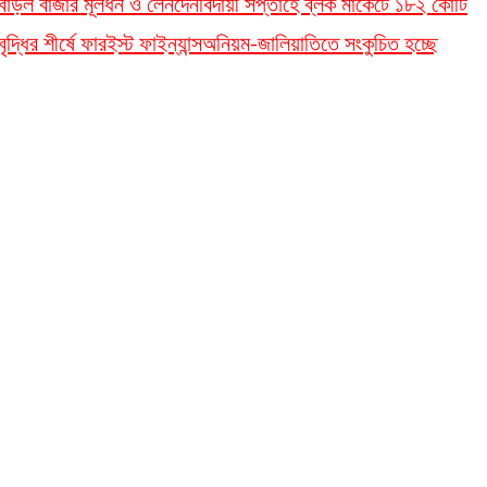
বাড়ল বাজার মূলধন ও লেনদেন
বিদায়ী সপ্তাহে ব্লক মার্কেটে ১৮২ কোটি
দ্ধির শীর্ষে ফারইস্ট ফাইন্যান্স
অনিয়ম-জালিয়াতিতে সংকুচিত হচ্ছে