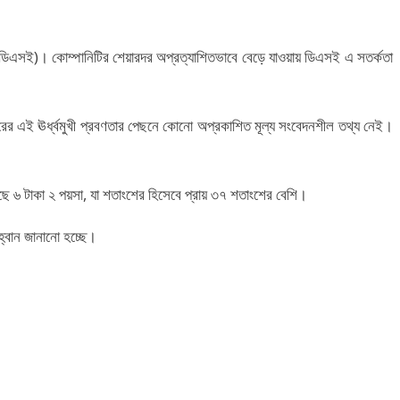
চেঞ্জ (ডিএসই)। কোম্পানিটির শেয়ারদর অপ্রত্যাশিতভাবে বেড়ে যাওয়ায় ডিএসই এ সতর্কতা
য়ারের এই ঊর্ধ্বমুখী প্রবণতার পেছনে কোনো অপ্রকাশিত মূল্য সংবেদনশীল তথ্য নেই।
ড়েছে ৬ টাকা ২ পয়সা, যা শতাংশের হিসেবে প্রায় ৩৭ শতাংশের বেশি।
হ্বান জানানো হচ্ছে।