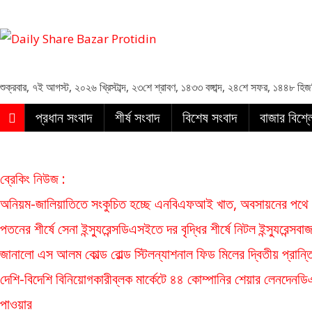
Daily Share Bazar Protidin
Daily ShareBazar Protidin
শুক্রবার
,
৭ই আগস্ট, ২০২৬ খ্রিস্টাব্দ
,
২৩শে শ্রাবণ, ১৪৩৩ বঙ্গাব্দ
,
২৪শে সফর, ১৪৪৮ হিজ
প্রধান সংবাদ
শীর্ষ সংবাদ
বিশেষ সংবাদ
বাজার বিশ্
ব্রেকিং নিউজ :
অনিয়ম-জালিয়াতিতে সংকুচিত হচ্ছে এনবিএফআই খাত, অবসায়নের পথে ৫ 
পতনের শীর্ষে সেনা ইন্স্যুরেন্স
ডিএসইতে দর বৃদ্ধির শীর্ষে নিটল ইন্স্যুরেন্স
বাজ
জানালো এস আলম কোল্ড রোল্ড স্টিল
ন্যাশনাল ফিড মিলের দ্বিতীয় প্রান্
দেশি-বিদেশি বিনিয়োগকারী
ব্লক মার্কেটে ৪৪ কোম্পানির শেয়ার লেনদেন
ডি
পাওয়ার