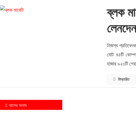
ব্লক মা
লেনদে
নিজস্ব প্রতিবেদক
মোট ৪৪টি কোম্প
হাজার ৯২৩টি শেয়
বিস্তারিত
Posts navigation
আগের সংবাদ