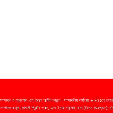
সম্পাদক ও প্রকাশক: মো: রুহুল আমিন আকন্দ। সম্পাদকীয় কার্যালয়: ৬০/এ (৩য় তলা),
সম্পাদক কর্তৃক সোনালী প্রিন্টিং প্রেস, ১৬৭ ইনার সার্কুলার রোড (ইডেন কমপ্লেক্স)