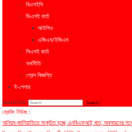
বিএসইসি
ডিএসই বার্তা
আইপিও
এজিএম/ইজিএম
সিএসই বার্তা
অর্থনীতি
প্রেস বিজ্ঞপ্তি
ই-পেপার
Search for:
ব্রেকিং নিউজ :
অনিয়ম-জালিয়াতিতে সংকুচিত হচ্ছে এনবিএফআই খাত, অবসায়নের পথে ৫