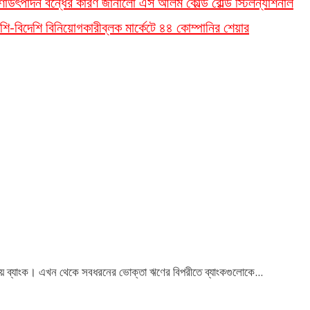
ণা
উৎপাদন বন্ধের কারণ জানালো এস আলম কোল্ড রোল্ড স্টিল
ন্যাশনাল
শি-বিদেশি বিনিয়োগকারী
ব্লক মার্কেটে ৪৪ কোম্পানির শেয়ার
দ্রীয় ব্যাংক। এখন থেকে সবধরনের ভোক্তা ঋণের বিপরীতে ব্যাংকগুলোকে...