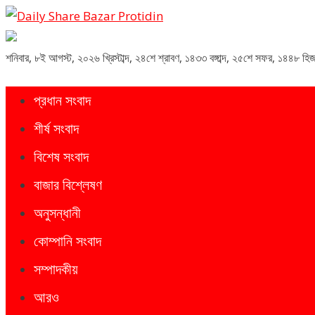
Daily Share Bazar Protidin
Daily ShareBazar Protidin
শনিবার
,
৮ই আগস্ট, ২০২৬ খ্রিস্টাব্দ
,
২৪শে শ্রাবণ, ১৪৩৩ বঙ্গাব্দ
,
২৫শে সফর, ১৪৪৮ হিজ
প্রধান সংবাদ
শীর্ষ সংবাদ
বিশেষ সংবাদ
বাজার বিশ্লেষণ
অনুসন্ধানী
কোম্পানি সংবাদ
সম্পাদকীয়
আরও