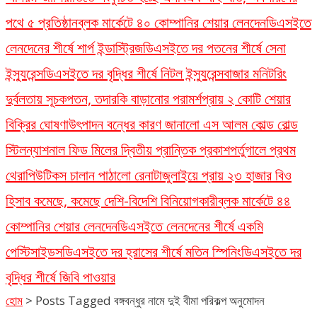
পথে ৫ প্রতিষ্ঠান
ব্লক মার্কেটে ৪০ কোম্পানির শেয়ার লেনদেন
ডিএসইতে
লেনদেনের শীর্ষে শার্প ইন্ডাস্ট্রিজ
ডিএসইতে দর পতনের শীর্ষে সেনা
ইন্স্যুরেন্স
ডিএসইতে দর বৃদ্ধির শীর্ষে নিটল ইন্স্যুরেন্স
বাজার মনিটরিং
দুর্বলতায় সূচকপতন, তদারকি বাড়ানোর পরামর্শ
প্রায় ২ কোটি শেয়ার
বিক্রির ঘোষণা
উৎপাদন বন্ধের কারণ জানালো এস আলম কোল্ড রোল্ড
স্টিল
ন্যাশনাল ফিড মিলের দ্বিতীয় প্রান্তিক প্রকাশ
পর্তুগালে প্রথম
থেরাপিউটিকস চালান পাঠালো রেনাটা
জুলাইয়ে প্রায় ২৩ হাজার বিও
হিসাব কমেছে, কমেছে দেশি-বিদেশি বিনিয়োগকারী
ব্লক মার্কেটে ৪৪
কোম্পানির শেয়ার লেনদেন
ডিএসইতে লেনদেনের শীর্ষে একমি
পেস্টিসাইডস
ডিএসইতে দর হ্রাসের শীর্ষে মতিন স্পিনিং
ডিএসইতে দর
বৃদ্ধির শীর্ষে জিবি পাওয়ার
হোম
>
Posts Tagged বঙ্গবন্ধুর নামে দুই বীমা পরিকল্প অনুমোদন