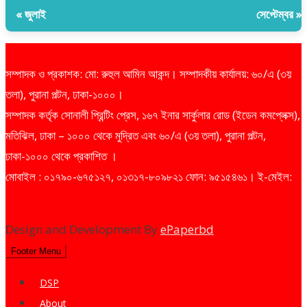
« জুলাই
সেপ্টেম্বর »
সম্পাদক ও প্রকাশক: মো: রুহুল আমিন আকন্দ। সম্পাদকীয় কার্যালয়: ৬০/এ (৩য়
তলা), পুরানা পল্টন, ঢাকা-১০০০।
সম্পাদক কর্তৃক সোনালী প্রিন্টিং প্রেস, ১৬৭ ইনার সার্কুলার রোড (ইডেন কমপ্লেক্স),
মতিঝিল, ঢাকা – ১০০০ থেকে মুদ্রিত এবং ৬০/এ (৩য় তলা), পুরানা পল্টন,
ঢাকা-১০০০ থেকে প্রকাশিত ।
মোবাইল : ০১৭৯০-৬৭৫১২৭, ০১৩১৭-৮০৯৮২১ ফোন: ৯৫১৫৪৬১। ই-মেইল:
dailysharebazarprotidin@gmail.com
Design and Development By
ePaperbd
Footer Menu
DSP
About