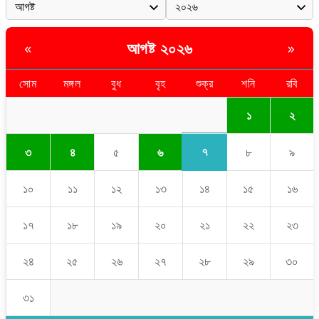
আগষ্ট ২০২৬
«
»
সোম
মঙ্গল
বুধ
বৃহ
শুক্র
শনি
রবি
১
২
৭
৩
৪
৫
৬
৮
৯
১০
১১
১২
১৩
১৪
১৫
১৬
১৭
১৮
১৯
২০
২১
২২
২৩
২৪
২৫
২৬
২৭
২৮
২৯
৩০
৩১