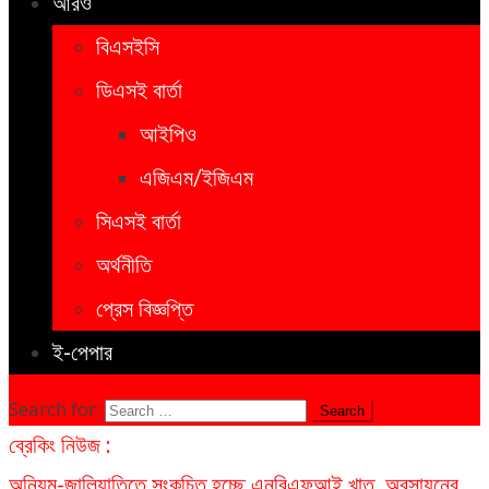
আরও
বিএসইসি
ডিএসই বার্তা
আইপিও
এজিএম/ইজিএম
সিএসই বার্তা
অর্থনীতি
প্রেস বিজ্ঞপ্তি
ই-পেপার
Search for:
ব্রেকিং নিউজ :
অনিয়ম-জালিয়াতিতে সংকুচিত হচ্ছে এনবিএফআই খাত, অবসায়নের