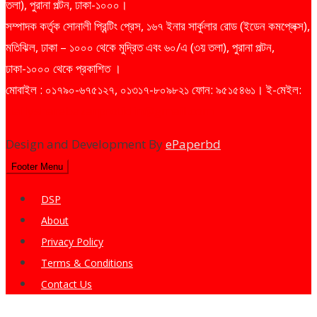
তলা), পুরানা পল্টন, ঢাকা-১০০০।
সম্পাদক কর্তৃক সোনালী প্রিন্টিং প্রেস, ১৬৭ ইনার সার্কুলার রোড (ইডেন কমপ্লেক্স),
মতিঝিল, ঢাকা – ১০০০ থেকে মুদ্রিত এবং ৬০/এ (৩য় তলা), পুরানা পল্টন,
ঢাকা-১০০০ থেকে প্রকাশিত ।
মোবাইল : ০১৭৯০-৬৭৫১২৭, ০১৩১৭-৮০৯৮২১ ফোন: ৯৫১৫৪৬১। ই-মেইল:
dailysharebazarprotidin@gmail.com
Design and Development By
ePaperbd
Footer Menu
DSP
About
Privacy Policy
Terms & Conditions
Contact Us