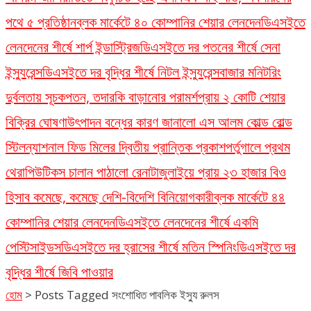
পথে ৫ প্রতিষ্ঠান
ব্লক মার্কেটে ৪০ কোম্পানির শেয়ার লেনদেন
ডিএসইতে
লেনদেনের শীর্ষে শার্প ইন্ডাস্ট্রিজ
ডিএসইতে দর পতনের শীর্ষে সেনা
ইন্স্যুরেন্স
ডিএসইতে দর বৃদ্ধির শীর্ষে নিটল ইন্স্যুরেন্স
বাজার মনিটরিং
দুর্বলতায় সূচকপতন, তদারকি বাড়ানোর পরামর্শ
প্রায় ২ কোটি শেয়ার
বিক্রির ঘোষণা
উৎপাদন বন্ধের কারণ জানালো এস আলম কোল্ড রোল্ড
স্টিল
ন্যাশনাল ফিড মিলের দ্বিতীয় প্রান্তিক প্রকাশ
পর্তুগালে প্রথম
থেরাপিউটিকস চালান পাঠালো রেনাটা
জুলাইয়ে প্রায় ২৩ হাজার বিও
হিসাব কমেছে, কমেছে দেশি-বিদেশি বিনিয়োগকারী
ব্লক মার্কেটে ৪৪
কোম্পানির শেয়ার লেনদেন
ডিএসইতে লেনদেনের শীর্ষে একমি
পেস্টিসাইডস
ডিএসইতে দর হ্রাসের শীর্ষে মতিন স্পিনিং
ডিএসইতে দর
বৃদ্ধির শীর্ষে জিবি পাওয়ার
হোম
>
Posts Tagged সংশোধিত পাবলিক ইস্যু রুলস