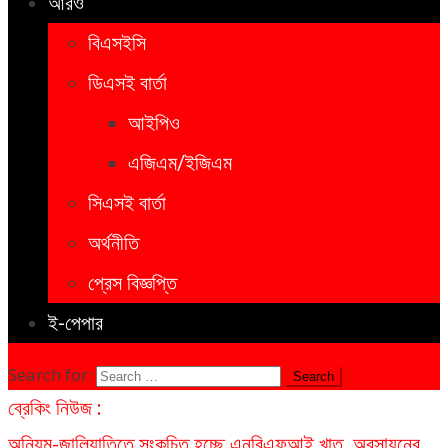
আরও
বিএসইসি
ডিএসই বার্তা
আইপিও
এজিএম/ইজিএম
সিএসই বার্তা
অর্থনীতি
প্রেস বিজ্ঞপ্তি
ই-পেপার
Search for:
ব্রেকিং নিউজ :
অনিয়ম-জালিয়াতিতে সংকুচিত হচ্ছে এনবিএফআই খাত, অবসায়নের