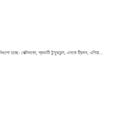
 হচ্ছে- বেক্সিমকো, প্রভাতী ইন্স্যুরেন্স, এসকে ট্রিমস, এশিয়া...