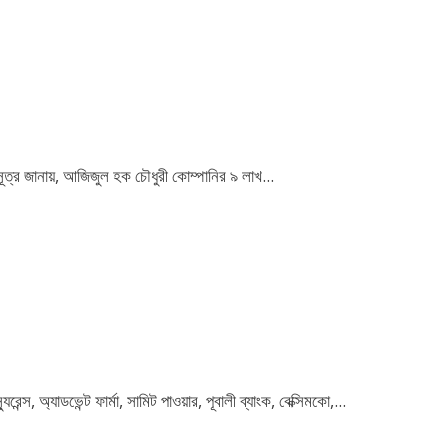
ূত্র জানায়, আজিজুল হক চৌধুরী কোম্পানির ৯ লাখ...
স, অ্যাডভেন্ট ফার্মা, সামিট পাওয়ার, পূবালী ব্যাংক, বেক্সিমকো,...