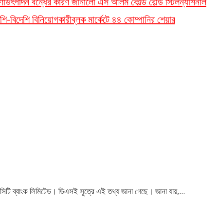
ণা
উৎপাদন বন্ধের কারণ জানালো এস আলম কোল্ড রোল্ড স্টিল
ন্যাশনাল
শি-বিদেশি বিনিয়োগকারী
ব্লক মার্কেটে ৪৪ কোম্পানির শেয়ার
 সিটি ব্যাংক লিমিটেড। ডিএসই সূত্রে এই তথ্য জানা গেছে। জানা যায়,...