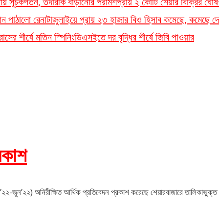
লতায় সূচকপতন, তদারকি বাড়ানোর পরামর্শ
প্রায় ২ কোটি শেয়ার বিক্রির ঘোষ
ান পাঠালো রেনাটা
জুলাইয়ে প্রায় ২৩ হাজার বিও হিসাব কমেছে, কমেছে দে
সের শীর্ষে মতিন স্পিনিং
ডিএসইতে দর বৃদ্ধির শীর্ষে জিবি পাওয়ার
্রকাশ
ল’২২-জুন’২২) অনিরীক্ষিত আর্থিক প্রতিবেদন প্রকাশ করেছে শেয়ারবাজারে তালিকাভুক্ত