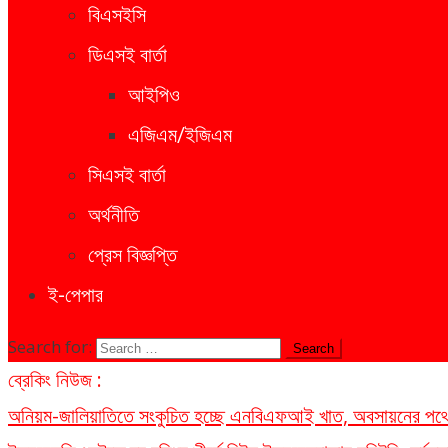
বিএসইসি
ডিএসই বার্তা
আইপিও
এজিএম/ইজিএম
সিএসই বার্তা
অর্থনীতি
প্রেস বিজ্ঞপ্তি
ই-পেপার
Search for:
ব্রেকিং নিউজ :
অনিয়ম-জালিয়াতিতে সংকুচিত হচ্ছে এনবিএফআই খাত, অবসায়নের পথে ৫