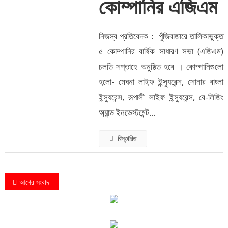
কোম্পানির এজিএম
নিজস্ব প্রতিবেদক : পুঁজিবাজারে তালিকাভুক্ত
৫ কোম্পানির বার্ষিক সাধারণ সভা (এজিএম)
চলতি সপ্তাহে অনুষ্ঠিত হবে । কোম্পানিগুলো
হলো- মেঘনা লাইফ ইন্স্যুরেন্স, সোনার বাংলা
ইন্স্যুরেন্স, রূপালী লাইফ ইন্স্যুরেন্স, বে-লিজিং
অ্যান্ড ইনভেস্টমেন্ট...
বিস্তারিত
Posts
আগের সংবাদ
navigation