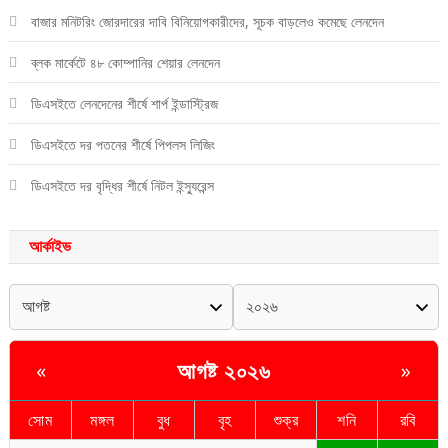
বাজার মনিটরিং জোরদারের দাবি বিনিয়োগকারীদের, সূচক বাড়লেও কমেছে লেনদেন
ব্লক মার্কেটে ৪৮ কোম্পানির শেয়ার লেনদেন
ডিএসইতে লেনদেনের শীর্ষে শার্প ইন্ডাস্ট্রিজ
ডিএসইতে দর পতনের শীর্ষে পিপলস লিজিং
ডিএসইতে দর বৃদ্ধির শীর্ষে নিটল ইন্স্যুরেন্স
আর্কাইভ
আগষ্ট ২০২৬
«
»
সোম
মঙ্গল
বুধ
বৃহ
শুক্র
শনি
রবি