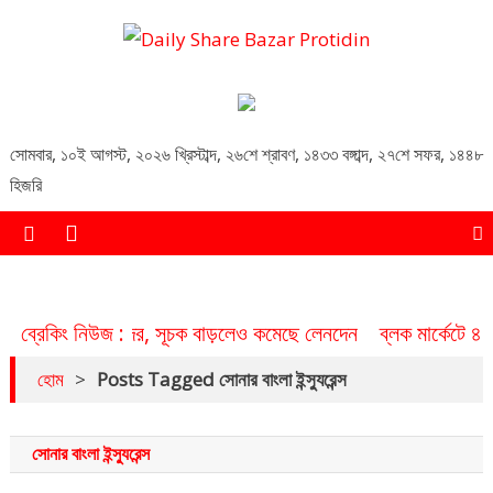
Daily Share Bazar Protidin
Daily ShareBazar Protidin
সোমবার
,
১০ই আগস্ট, ২০২৬ খ্রিস্টাব্দ
,
২৬শে শ্রাবণ, ১৪৩৩ বঙ্গাব্দ
,
২৭শে সফর, ১৪৪৮
হিজরি
বিনিয়োগকারীদের, সূচক বাড়লেও কমেছে লেনদেন
ব্রেকিং নিউজ :
ব্লক মার্কেটে ৪৮ কোম
হোম
>
Posts Tagged সোনার বাংলা ইন্স্যুরেন্স
সোনার বাংলা ইন্স্যুরেন্স