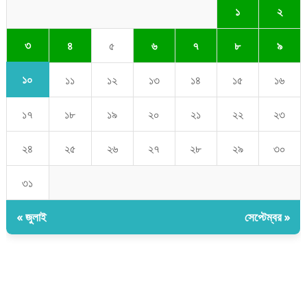
১
২
৩
৪
৫
৬
৭
৮
৯
১০
১১
১২
১৩
১৪
১৫
১৬
১৭
১৮
১৯
২০
২১
২২
২৩
২৪
২৫
২৬
২৭
২৮
২৯
৩০
৩১
« জুলাই
সেপ্টেম্বর »