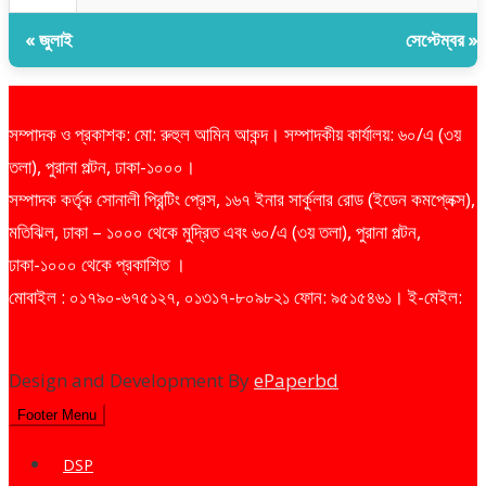
« জুলাই
সেপ্টেম্বর »
সম্পাদক ও প্রকাশক: মো: রুহুল আমিন আকন্দ। সম্পাদকীয় কার্যালয়: ৬০/এ (৩য়
তলা), পুরানা পল্টন, ঢাকা-১০০০।
সম্পাদক কর্তৃক সোনালী প্রিন্টিং প্রেস, ১৬৭ ইনার সার্কুলার রোড (ইডেন কমপ্লেক্স),
মতিঝিল, ঢাকা – ১০০০ থেকে মুদ্রিত এবং ৬০/এ (৩য় তলা), পুরানা পল্টন,
ঢাকা-১০০০ থেকে প্রকাশিত ।
মোবাইল : ০১৭৯০-৬৭৫১২৭, ০১৩১৭-৮০৯৮২১ ফোন: ৯৫১৫৪৬১। ই-মেইল:
dailysharebazarprotidin@gmail.com
Design and Development By
ePaperbd
Footer Menu
DSP