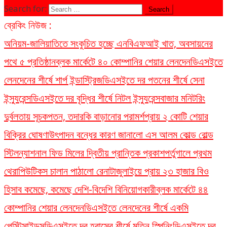
Search for:
ব্রেকিং নিউজ :
অনিয়ম-জালিয়াতিতে সংকুচিত হচ্ছে এনবিএফআই খাত, অবসায়নের
পথে ৫ প্রতিষ্ঠান
ব্লক মার্কেটে ৪০ কোম্পানির শেয়ার লেনদেন
ডিএসইতে
লেনদেনের শীর্ষে শার্প ইন্ডাস্ট্রিজ
ডিএসইতে দর পতনের শীর্ষে সেনা
ইন্স্যুরেন্স
ডিএসইতে দর বৃদ্ধির শীর্ষে নিটল ইন্স্যুরেন্স
বাজার মনিটরিং
দুর্বলতায় সূচকপতন, তদারকি বাড়ানোর পরামর্শ
প্রায় ২ কোটি শেয়ার
বিক্রির ঘোষণা
উৎপাদন বন্ধের কারণ জানালো এস আলম কোল্ড রোল্ড
স্টিল
ন্যাশনাল ফিড মিলের দ্বিতীয় প্রান্তিক প্রকাশ
পর্তুগালে প্রথম
থেরাপিউটিকস চালান পাঠালো রেনাটা
জুলাইয়ে প্রায় ২৩ হাজার বিও
হিসাব কমেছে, কমেছে দেশি-বিদেশি বিনিয়োগকারী
ব্লক মার্কেটে ৪৪
কোম্পানির শেয়ার লেনদেন
ডিএসইতে লেনদেনের শীর্ষে একমি
পেস্টিসাইডস
ডিএসইতে দর হ্রাসের শীর্ষে মতিন স্পিনিং
ডিএসইতে দর