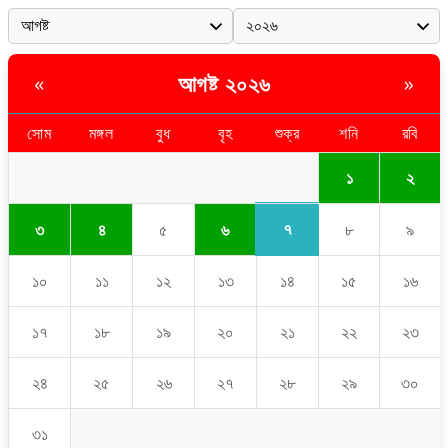
আগষ্ট ২০২৬
«
»
সোম
মঙ্গল
বুধ
বৃহ
শুক্র
শনি
রবি
১
২
৭
৩
৪
৫
৬
৮
৯
১০
১১
১২
১৩
১৪
১৫
১৬
১৭
১৮
১৯
২০
২১
২২
২৩
২৪
২৫
২৬
২৭
২৮
২৯
৩০
৩১