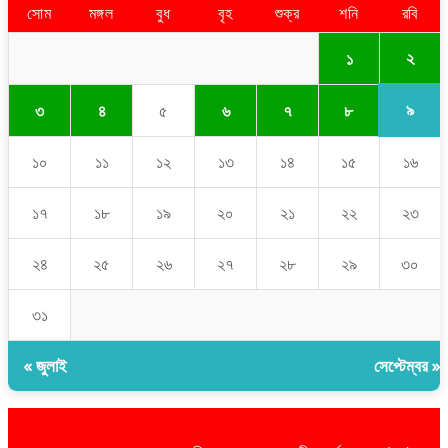
সোম
মঙ্গল
বুধ
বৃহ
শুক্র
শনি
রবি
২
১
৯
৩
৪
৫
৬
৭
৮
১০
১১
১২
১৩
১৪
১৫
১৬
১৭
১৮
১৯
২০
২১
২২
২৩
২৪
২৫
২৬
২৭
২৮
২৯
৩০
৩১
« জুলাই
সেপ্টেম্বর »