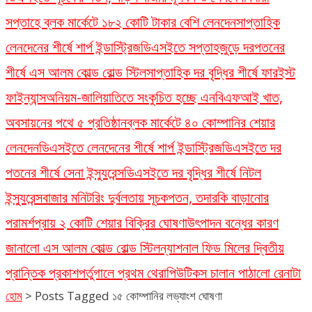
সপ্তাহে ব্লক মার্কেটে ১৮২ কোটি টাকার বেশি লেনদেন
সাপ্তাহিক
লেনদেনের শীর্ষে শার্প ইন্ডাস্ট্রিজ
ডিএসইতে সপ্তাহজুড়ে দরপতনের
শীর্ষে এস আলম কোল্ড রোল্ড স্টিল
সাপ্তাহিক দর বৃদ্ধির শীর্ষে ফারইস্ট
ফাইন্যান্স
অনিয়ম-জালিয়াতিতে সংকুচিত হচ্ছে এনবিএফআই খাত,
অবসায়নের পথে ৫ প্রতিষ্ঠান
ব্লক মার্কেটে ৪০ কোম্পানির শেয়ার
লেনদেন
ডিএসইতে লেনদেনের শীর্ষে শার্প ইন্ডাস্ট্রিজ
ডিএসইতে দর
পতনের শীর্ষে সেনা ইন্স্যুরেন্স
ডিএসইতে দর বৃদ্ধির শীর্ষে নিটল
ইন্স্যুরেন্স
বাজার মনিটরিং দুর্বলতায় সূচকপতন, তদারকি বাড়ানোর
পরামর্শ
প্রায় ২ কোটি শেয়ার বিক্রির ঘোষণা
উৎপাদন বন্ধের কারণ
জানালো এস আলম কোল্ড রোল্ড স্টিল
ন্যাশনাল ফিড মিলের দ্বিতীয়
প্রান্তিক প্রকাশ
পর্তুগালে প্রথম থেরাপিউটিকস চালান পাঠালো রেনাটা
হোম
>
Posts Tagged ১৫ কোম্পানির লভ্যাংশ ঘোষণা