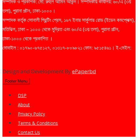
সম্পাদক ও প্রকাশক: মো: রুহুল আমিন আকন্দ। সম্পাদকীয় কার্যালয়: ৬০/এ (৩য়
তলা), পুরানা পল্টন, ঢাকা-১০০০।
সম্পাদক কর্তৃক সোনালী প্রিন্টিং প্রেস, ১৬৭ ইনার সার্কুলার রোড (ইডেন কমপ্লেক্স),
মতিঝিল, ঢাকা – ১০০০ থেকে মুদ্রিত এবং ৬০/এ (৩য় তলা), পুরানা পল্টন,
ঢাকা-১০০০ থেকে প্রকাশিত ।
মোবাইল : ০১৭৯০-৬৭৫১২৭, ০১৩১৭-৮০৯৮২১ ফোন: ৯৫১৫৪৬১। ই-মেইল:
dailysharebazarprotidin@gmail.com
Design and Development By
ePaperbd
Footer Menu
DSP
About
Privacy Policy
Terms & Conditions
Contact Us