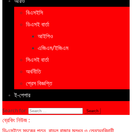
আরও
বিএসইসি
ডিএসই বার্তা
আইপিও
এজিএম/ইজিএম
সিএসই বার্তা
অর্থনীতি
প্রেস বিজ্ঞপ্তি
ই-পেপার
Search for:
ব্রেকিং নিউজ :
ডিএসইতে সূচকের পতন, বাড়ল বাজার মূলধন ও লেনদেন
বিদায়ী