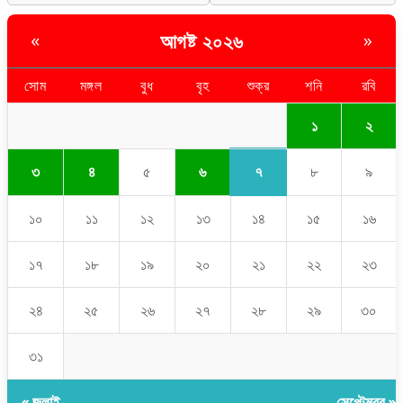
আগষ্ট ২০২৬
«
»
সোম
মঙ্গল
বুধ
বৃহ
শুক্র
শনি
রবি
১
২
৭
৩
৪
৫
৬
৮
৯
১০
১১
১২
১৩
১৪
১৫
১৬
১৭
১৮
১৯
২০
২১
২২
২৩
২৪
২৫
২৬
২৭
২৮
২৯
৩০
৩১
« জুলাই
সেপ্টেম্বর »