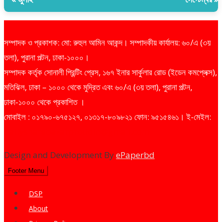
সম্পাদক ও প্রকাশক: মো: রুহুল আমিন আকন্দ। সম্পাদকীয় কার্যালয়: ৬০/এ (৩য়
তলা), পুরানা পল্টন, ঢাকা-১০০০।
সম্পাদক কর্তৃক সোনালী প্রিন্টিং প্রেস, ১৬৭ ইনার সার্কুলার রোড (ইডেন কমপ্লেক্স),
মতিঝিল, ঢাকা – ১০০০ থেকে মুদ্রিত এবং ৬০/এ (৩য় তলা), পুরানা পল্টন,
ঢাকা-১০০০ থেকে প্রকাশিত ।
মোবাইল : ০১৭৯০-৬৭৫১২৭, ০১৩১৭-৮০৯৮২১ ফোন: ৯৫১৫৪৬১। ই-মেইল:
dailysharebazarprotidin@gmail.com
Design and Development By
ePaperbd
Footer Menu
DSP
About