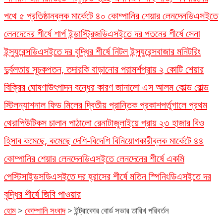
পথে ৫ প্রতিষ্ঠান
ব্লক মার্কেটে ৪০ কোম্পানির শেয়ার লেনদেন
ডিএসইতে
লেনদেনের শীর্ষে শার্প ইন্ডাস্ট্রিজ
ডিএসইতে দর পতনের শীর্ষে সেনা
ইন্স্যুরেন্স
ডিএসইতে দর বৃদ্ধির শীর্ষে নিটল ইন্স্যুরেন্স
বাজার মনিটরিং
দুর্বলতায় সূচকপতন, তদারকি বাড়ানোর পরামর্শ
প্রায় ২ কোটি শেয়ার
বিক্রির ঘোষণা
উৎপাদন বন্ধের কারণ জানালো এস আলম কোল্ড রোল্ড
স্টিল
ন্যাশনাল ফিড মিলের দ্বিতীয় প্রান্তিক প্রকাশ
পর্তুগালে প্রথম
থেরাপিউটিকস চালান পাঠালো রেনাটা
জুলাইয়ে প্রায় ২৩ হাজার বিও
হিসাব কমেছে, কমেছে দেশি-বিদেশি বিনিয়োগকারী
ব্লক মার্কেটে ৪৪
কোম্পানির শেয়ার লেনদেন
ডিএসইতে লেনদেনের শীর্ষে একমি
পেস্টিসাইডস
ডিএসইতে দর হ্রাসের শীর্ষে মতিন স্পিনিং
ডিএসইতে দর
বৃদ্ধির শীর্ষে জিবি পাওয়ার
হোম
>
কোম্পানি সংবাদ
>
ইন্ট্রাকোর বোর্ড সভার তারিখ পরিবর্তন