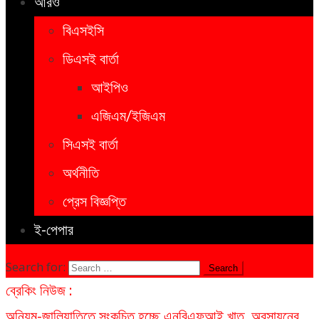
আরও
বিএসইসি
ডিএসই বার্তা
আইপিও
এজিএম/ইজিএম
সিএসই বার্তা
অর্থনীতি
প্রেস বিজ্ঞপ্তি
ই-পেপার
Search for:
ব্রেকিং নিউজ :
অনিয়ম-জালিয়াতিতে সংকুচিত হচ্ছে এনবিএফআই খাত, অবসায়নের