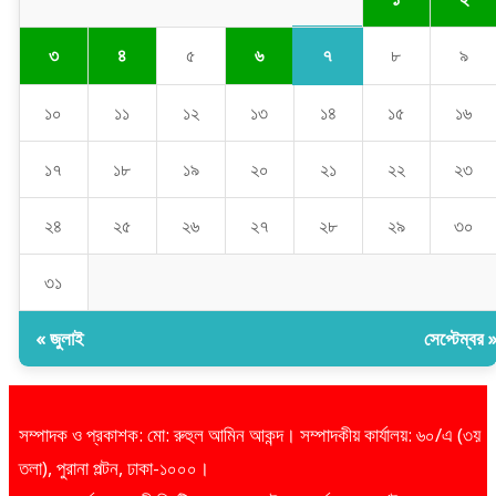
৭
৩
৪
৫
৬
৮
৯
১০
১১
১২
১৩
১৪
১৫
১৬
১৭
১৮
১৯
২০
২১
২২
২৩
২৪
২৫
২৬
২৭
২৮
২৯
৩০
৩১
« জুলাই
সেপ্টেম্বর 
সম্পাদক ও প্রকাশক: মো: রুহুল আমিন আকন্দ। সম্পাদকীয় কার্যালয়: ৬০/এ (৩য়
তলা), পুরানা পল্টন, ঢাকা-১০০০।