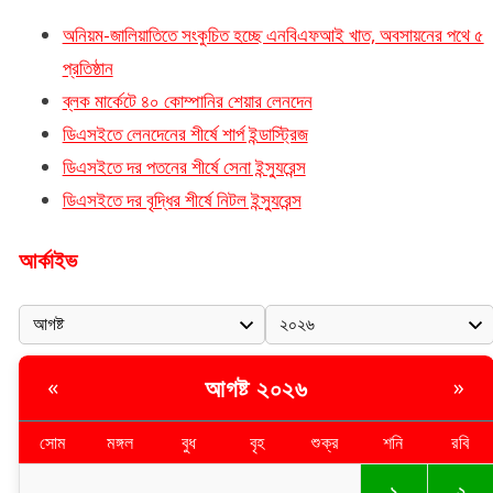
অনিয়ম-জালিয়াতিতে সংকুচিত হচ্ছে এনবিএফআই খাত, অবসায়নের পথে ৫
প্রতিষ্ঠান
ব্লক মার্কেটে ৪০ কোম্পানির শেয়ার লেনদেন
ডিএসইতে লেনদেনের শীর্ষে শার্প ইন্ডাস্ট্রিজ
ডিএসইতে দর পতনের শীর্ষে সেনা ইন্স্যুরেন্স
ডিএসইতে দর বৃদ্ধির শীর্ষে নিটল ইন্স্যুরেন্স
আর্কাইভ
আগষ্ট ২০২৬
«
»
সোম
মঙ্গল
বুধ
বৃহ
শুক্র
শনি
রবি
১
২