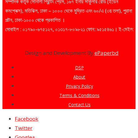
সম্পাদক কর্তৃক সোনালী প্রিন্টিং প্রেস, ১৬৭ ইনার সার্কুলার রোড (ইডেন
কমপ্লেক্স), মতিঝিল, ঢাকা – ১০০০ থেকে মুদ্রিত এবং ৬০/এ (৩য় তলা), পুরানা
পল্টন, ঢাকা-১০০০ থেকে প্রকাশিত ।
মোবাইল : ০১৭৯০-৬৭৫১২৭, ০১৩১৭-৮০৯৮২১ ফোন: ৯৫১৫৪৬১। ই-মেইল:
dailysharebazarprotidin@gmail.com
Design and Development By
ePaperbd
DSP
About
Privacy Policy
Terms & Conditions
Contact Us
Facebook
Twitter
Google+