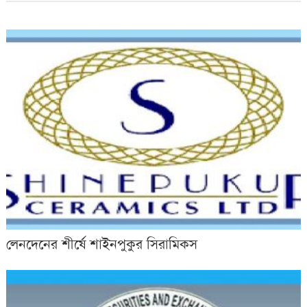
লেনদেনের শীর্ষে শাইনপুকুর সিরামিকস