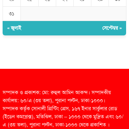
৩১
« জুলাই
সেপ্টেম্বর »
সম্পাদক ও প্রকাশক: মো: রুহুল আমিন আকন্দ। সম্পাদকীয়
কার্যালয়: ৬০/এ (৩য় তলা), পুরানা পল্টন, ঢাকা-১০০০।
সম্পাদক কর্তৃক সোনালী প্রিন্টিং প্রেস, ১৬৭ ইনার সার্কুলার রোড
(ইডেন কমপ্লেক্স), মতিঝিল, ঢাকা – ১০০০ থেকে মুদ্রিত এবং ৬০/
এ (৩য় তলা), পুরানা পল্টন, ঢাকা-১০০০ থেকে প্রকাশিত ।