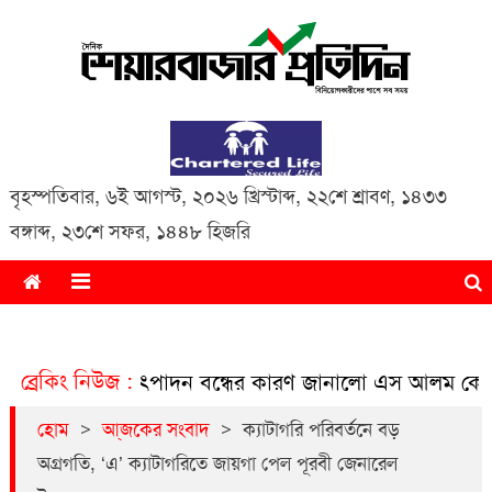
Daily Share Bazar Protidin
Daily ShareBazar Protidin
বৃহস্পতিবার
,
৬ই আগস্ট, ২০২৬ খ্রিস্টাব্দ
,
২২শে শ্রাবণ, ১৪৩৩
বঙ্গাব্দ
,
২৩শে সফর, ১৪৪৮ হিজরি
ব্রেকিং নিউজ :
ঘোষণা
উৎপাদন বন্ধের কারণ জানালো এস আলম কোল্ড রোল্ড 
>
>
হোম
আ্জকের সংবাদ
ক্যাটাগরি পরিবর্তনে বড়
অগ্রগতি, ‘এ’ ক্যাটাগরিতে জায়গা পেল পূরবী জেনারেল