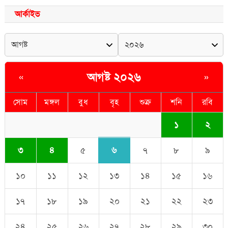
আর্কাইভ
আগষ্ট ২০২৬
«
»
সোম
মঙ্গল
বুধ
বৃহ
শুক্র
শনি
রবি
১
২
৬
৩
৪
৫
৭
৮
৯
১০
১১
১২
১৩
১৪
১৫
১৬
১৭
১৮
১৯
২০
২১
২২
২৩
২৪
২৫
২৬
২৭
২৮
২৯
৩০