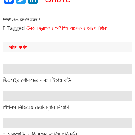
নিউজটি ১৪৮৩ বার পড়া হয়েছে ।
Tagged
টেকনো ড্রাগসের আইপিও আবেদনের তারিখ নির্ধারণ
আরও সংবাদ
ডিএসইর শোকজের কবলে ইমাম বাটন
পিপলস লিজিংয়ে চেয়ারম্যান নিয়োগ
২ কোম্পানির এজিএমের তারিখ পরিবর্তন