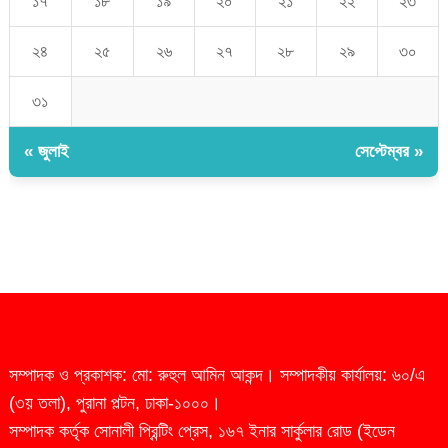
১৭
১৮
১৯
২০
২১
২২
২৩
২৪
২৫
২৬
২৭
২৮
২৯
৩০
৩১
« জুলাই
সেপ্টেম্বর »
সম্পাদক ও প্রকাশক: মো: রুহুল আমিন আকন্দ। সম্পাদকীয় কার্যালয়: ৬০/এ
(৩য় তলা), পুরানা পল্টন, ঢাকা-১০০০।
সম্পাদক কর্তৃক সোনালী প্রিন্টিং প্রেস, ১৬৭ ইনার সার্কুলার রোড (ইডেন