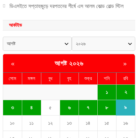
ডিএসইতে সপ্তাহজুড়ে দরপতনের শীর্ষে এস আলম কোল্ড রোল্ড স্টিল
আর্কাইভ
আগষ্ট ২০২৬
«
»
সোম
মঙ্গল
বুধ
বৃহ
শুক্র
শনি
রবি
২
১
৯
৩
৪
৫
৬
৭
৮
১০
১১
১২
১৩
১৪
১৫
১৬