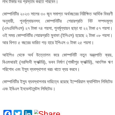
লাখ টাকার দর প্রস্তাব করতে পারবেন।
কোম্পানিটির ২০২৩ সালের ৩০ জুন সমাপ্ত অর্থবছরের নিরীক্ষিত আর্থিক বিবরণী
অনুযায়ী, পুনর্মূল্যায়নসহ কোম্পানিটির শেয়ারপ্রতি নিট সম্পদমূল্য
(এনএভিপিএস) ২৭ টাকা ৭৪ পয়সা, পুনর্মূল্যায়ন ছাড়া যা ২২ টাকা ৫৭ পয়সা।
ওই সময় কোম্পানিটির শেয়ারপ্রতি মুনাফা (ইপিএস) হয়েছে ২ টাকা ০৮ পয়সা।
আর বিগত ৫ বছরের ভারিত গড় হারে ইপিএস ৩ টাকা ২৫ পয়সা।
আইপিও থেকে অর্থ উত্তোলন করে কোম্পানিটি নতুন যন্ত্রপাতি ক্রয়,
বিএমআরই (নরসিংদী ফ্যাক্টরি), ভবন নির্মাণ (গাজীপুর ফ্যাক্টরি), আংশিক ঋণ
পরিশোধ এবং ইস্যু ব্যবস্থাপনা খরচ খাতে ব্যয় করবে।
কোম্পানিটির ইস্যু ব্যবস্থাপনার দায়িত্বে রয়েছে ইম্পেরিয়াল ক্যাপিটাল লিমিটেড
এবং ইবিএল ইনভেস্টমেন্টস লিমিটেড।
Facebook
Twitter
LinkedIn