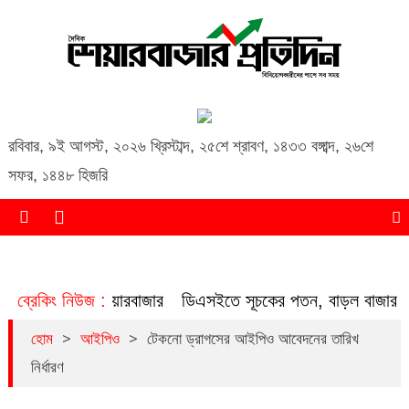
Daily Share Bazar Protidin
Daily ShareBazar Protidin
রবিবার
,
৯ই আগস্ট, ২০২৬ খ্রিস্টাব্দ
,
২৫শে শ্রাবণ, ১৪৩৩ বঙ্গাব্দ
,
২৬শে
সফর, ১৪৪৮ হিজরি
 দাবি, পতনে শেয়ারবাজার
ব্রেকিং নিউজ :
ডিএসইতে সূচকের পতন, বাড়ল বাজার মূলধ
>
>
হোম
আইপিও
টেকনো ড্রাগসের আইপিও আবেদনের তারিখ
নির্ধারণ