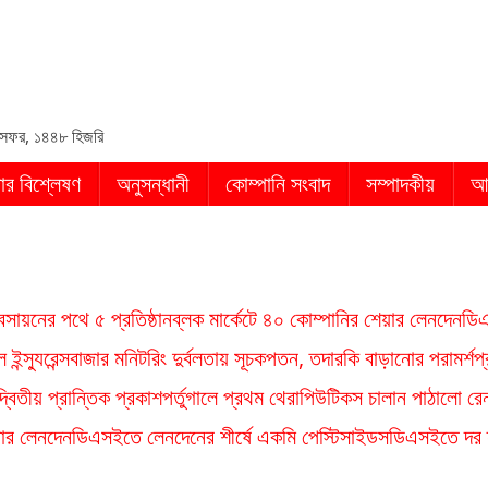
in
সফর, ১৪৪৮ হিজরি
ার বিশ্লেষণ
অনুসন্ধানী
কোম্পানি সংবাদ
সম্পাদকীয়
আ
ায়নের পথে ৫ প্রতিষ্ঠান
ব্লক মার্কেটে ৪০ কোম্পানির শেয়ার লেনদেন
ডিএ
ন্স্যুরেন্স
বাজার মনিটরিং দুর্বলতায় সূচকপতন, তদারকি বাড়ানোর পরামর্শ
প
্বিতীয় প্রান্তিক প্রকাশ
পর্তুগালে প্রথম থেরাপিউটিকস চালান পাঠালো রেন
য়ার লেনদেন
ডিএসইতে লেনদেনের শীর্ষে একমি পেস্টিসাইডস
ডিএসইতে দর হ্