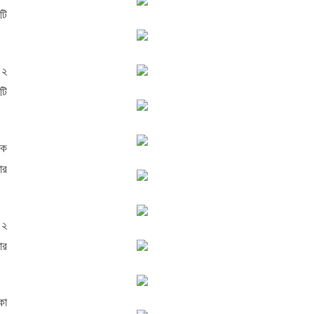
টি
 ২
টি
কে
ার
 ২
ার
কা