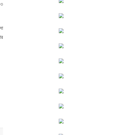
 ৩
সা
ার