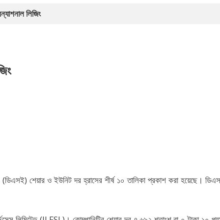
ারন্যাশনাল লিজিং
জিং
ঞ্জে (ডিএসই) শেয়ার ও ইউনিট দর হ্রাসের শীর্ষ ১০ তালিকা প্রকাশ করা হয়েছে। ডিএ
াল সার্ভিসেস লিমিটেড (ILFSL)। কোম্পানিটির শেয়ার দর ৭.৬৯২ শতাংশ বা ০ টাকা ১০ পয়