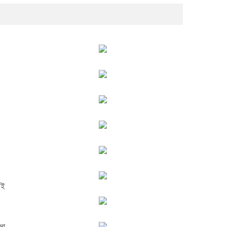
সই
সা