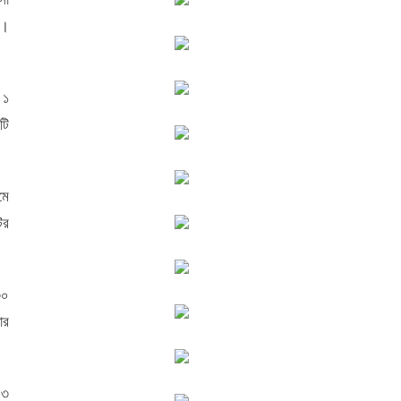
া।
 ১
টি
মে
ির
৩০
ার
 ৩