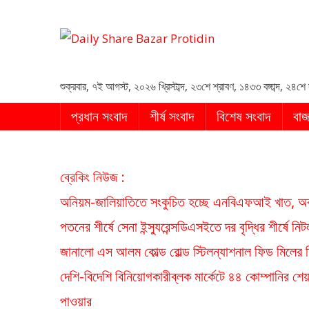
Daily Share Bazar Protid
Daily ShareBazar Protidin
শুক্রবার
,
৭ই আগস্ট, ২০২৬ খ্রিস্টাব্দ
,
২৩শে শ্রাবণ, ১৪৩৩ বঙ্গাব্দ
,
২৪শে 
প্রধান সংবাদ
শীর্ষ সংবাদ
বিশেষ সংবাদ
বাজ
ব্রেকিং নিউজ :
অনিয়ম-জালিয়াতিতে সংকুচিত হচ্ছে এনবিএফআই খাত, অবস
পতনের শীর্ষে সেনা ইন্স্যুরেন্স
ডিএসইতে দর বৃদ্ধির শীর্ষে নিটল ই
জানালো এস আলম কোল্ড রোল্ড স্টিল
ন্যাশনাল ফিড মিলের দ
দেশি-বিদেশি বিনিয়োগকারী
ব্লক মার্কেটে ৪৪ কোম্পানির শে
পাওয়ার