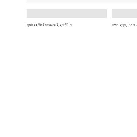
লুজারের শীর্ষে জেএমআই হসপিটাল
সপ্তাহজুড়ে ১০ খা