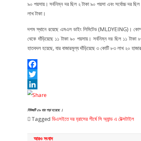
৯০ পয়সায়। সর্বনিম্ন দর ছিল ২ টাকা ৯০ পয়সা এবং সর্বোচ্চ দর ছি
লাখ টাকা।
দশম স্থানে রয়েছে এমএল ডাইং লিমিটেড (MLDYEING)। কোম্পা
থেকে দাঁড়িয়েছে ১১ টাকা ৯০ পয়সায়। সর্বনিম্ন দর ছিল ১১ টাকা 
হাতবদল হয়েছে, যার বাজারমূল্য দাঁড়িয়েছে ৩ কোটি ৮৩ লাখ ২০ হাজা
Facebook
Twitter
LinkedIn
নিউজটি ৫৯ বার পড়া হয়েছে ।
Tagged
ডিএসইতে দর হ্রাসের শীর্ষে সি অ্যান্ড এ টেক্সটাইল
আরও সংবাদ