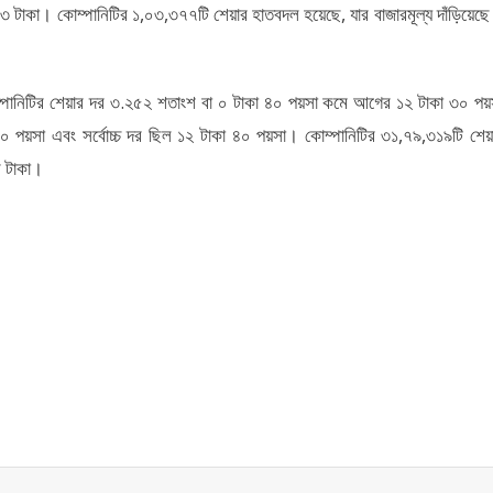
ল ৩ টাকা। কোম্পানিটির ১,০৩,৩৭৭টি শেয়ার হাতবদল হয়েছে, যার বাজারমূল্য দাঁড়িয়েছে
নিটির শেয়ার দর ৩.২৫২ শতাংশ বা ০ টাকা ৪০ পয়সা কমে আগের ১২ টাকা ৩০ পয়
৮০ পয়সা এবং সর্বোচ্চ দর ছিল ১২ টাকা ৪০ পয়সা। কোম্পানিটির ৩১,৭৯,৩১৯টি শেয়
র টাকা।