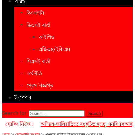
আরও
বিএসইসি
ডিএসই বার্তা
আইপিও
এজিএম/ইজিএম
সিএসই বার্তা
অর্থনীতি
প্রেস বিজ্ঞপ্তি
ই-পেপার
Search for:
ব্রেকিং নিউজ :
অনিয়ম-জালিয়াতিতে সংকুচিত হচ্ছে এনবিএফআই খা
হোম
>
কোম্পানি সংবাদ
>
পপুলার লাইফ ইন্স্যুরেন্সের শেয়ার শুরু