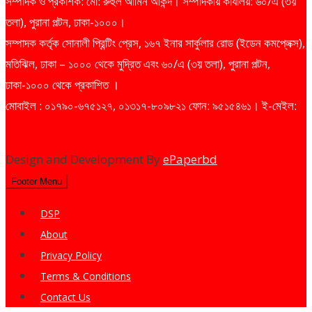
সম্পাদক ও প্রকাশক: মো: রুহুল আমিন আকন্দ। সম্পাদকীয় কার্যালয়: ৬০/এ (৩য়
তলা), পুরানা পল্টন, ঢাকা-১০০০।
সম্পাদক কর্তৃক সোনালী প্রিন্টিং প্রেস, ১৬৭ ইনার সার্কুলার রোড (ইডেন কমপ্লেক্স),
মতিঝিল, ঢাকা – ১০০০ থেকে মুদ্রিত এবং ৬০/এ (৩য় তলা), পুরানা পল্টন,
ঢাকা-১০০০ থেকে প্রকাশিত ।
মোবাইল : ০১৭৯০-৬৭৫১২৭, ০১৩১৭-৮০৯৮২১ ফোন: ৯৫১৫৪৬১। ই-মেইল:
dailysharebazarprotidin@gmail.com
Design and Development By
ePaperbd
Footer Menu
DSP
About
Privacy Policy
Terms & Conditions
Contact Us