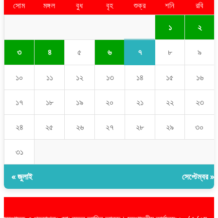
সোম
মঙ্গল
বুধ
বৃহ
শুক্র
শনি
রবি
১
২
৭
৩
৪
৫
৬
৮
৯
১০
১১
১২
১৩
১৪
১৫
১৬
১৭
১৮
১৯
২০
২১
২২
২৩
২৪
২৫
২৬
২৭
২৮
২৯
৩০
৩১
« জুলাই
সেপ্টেম্বর »