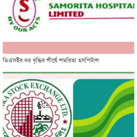
ডিএসইর দর বৃদ্ধির শীর্ষে শমরিতা হসপিটাল