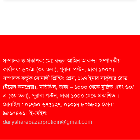
সম্পাদক ও প্রকাশক: মো: রুহুল আমিন আকন্দ। সম্পাদকীয়
কার্যালয়: ৬০/এ (৩য় তলা), পুরানা পল্টন, ঢাকা-১০০০।
সম্পাদক কর্তৃক সোনালী প্রিন্টিং প্রেস, ১৬৭ ইনার সার্কুলার রোড
(ইডেন কমপ্লেক্স), মতিঝিল, ঢাকা – ১০০০ থেকে মুদ্রিত এবং ৬০/
এ (৩য় তলা), পুরানা পল্টন, ঢাকা-১০০০ থেকে প্রকাশিত ।
মোবাইল : ০১৭৯০-৬৭৫১২৭, ০১৩১৭-৮০৯৮২১ ফোন:
৯৫১৫৪৬১। ই-মেইল:
dailysharebazarprotidin@gmail.com