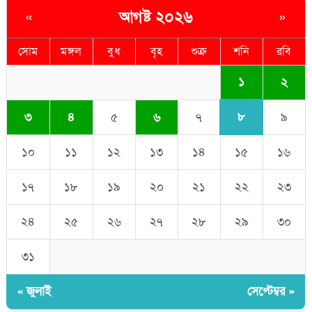
আগষ্ট ২০২৬
«
»
সোম
মঙ্গল
বুধ
বৃহ
শুক্র
শনি
রবি
১
২
৮
৩
৪
৫
৬
৭
৯
১০
১১
১২
১৩
১৪
১৫
১৬
১৭
১৮
১৯
২০
২১
২২
২৩
২৪
২৫
২৬
২৭
২৮
২৯
৩০
৩১
« জুলাই
সেপ্টেম্বর »