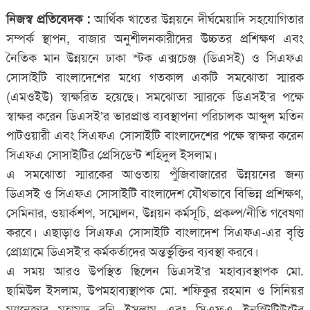
নিজস্ব প্রতিবেদক :
আর্থিক খাতের উন্নয়নে দীর্ঘমেয়াদি সহযোগিতার
সম্পর্ক স্থাপন, বাজার অনুশীলনকারীদের উচ্চতর প্রশিক্ষণ এবং
নৈতিক মান উন্নয়নে ঢাকা স্টক এক্সচেঞ্জ (ডিএসই) ও সিএফএ
সোসাইটি বাংলাদেশের মধ্যে গতকাল একটি সমঝোতা স্মারক
(এমওইউ) স্বাক্ষরিত হয়েছে। সমঝোতা স্মারকে ডিএসই’র পক্ষে
স্বাক্ষর করেন ডিএসই’র ভারপ্রাপ্ত ব্যবস্থাপনা পরিচালক আব্দুল মতিন
পাটওয়ারী এবং সিএফএ সোসাইটি বাংলাদেশের পক্ষে স্বাক্ষর করেন
সিএফএ সোসাইটির প্রেসিডেন্ট শহিদুল ইসলাম।
এ সমঝোতা স্মারকের আওতায় পুঁজিবাজারের উন্নয়নের জন্য
ডিএসই ও সিএফএ সোসাইটি বাংলাদেশ যৌথভাবে বিভিন্ন প্রশিক্ষণ,
সেমিনার, ওয়ার্কশপ, সম্মেলন, উন্নয়ন কর্মসূচি, প্রকল্প/নীতি গবেষণা
করবে। এছাড়াও সিএফএ সোসাইটি বাংলাদেশ সিএফএ-এর বৃত্তি
প্রোগ্রামে ডিএসই’র কর্মকর্তাদের অন্তর্ভুক্তির ব্যবস্থা করবে।
এ সময় আরও উপস্থিত ছিলেন ডিএসই’র মহাব্যবস্থাপক মো.
ছামিউল ইসলাম, উপমহাব্যস্থাপক মো. শফিকুর রহমান ও সিনিয়র
ম্যানেজার মুহাম্মদ রনি ইসলাম এবং সিএফএ ইনস্টিটিউটের