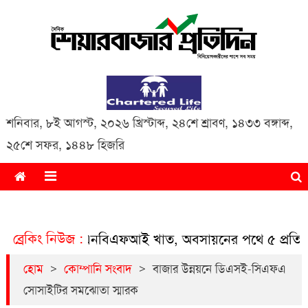
Daily Share Bazar Protidin
Daily ShareBazar Protidin
শনিবার
,
৮ই আগস্ট, ২০২৬ খ্রিস্টাব্দ
,
২৪শে শ্রাবণ, ১৪৩৩ বঙ্গাব্দ
,
২৫শে সফর, ১৪৪৮ হিজরি
ব্রেকিং নিউজ :
চিত হচ্ছে এনবিএফআই খাত, অবসায়নের পথে ৫ প্রতিষ্ঠান
>
>
হোম
কোম্পানি সংবাদ
বাজার উন্নয়নে ডিএসই-সিএফএ
সোসাইটির সমঝোতা স্মারক