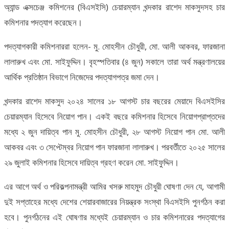
অ্যান্ড এক্সচেঞ্জ কমিশনের (বিএসইসি) চেয়ারম্যান খন্দকার রাশেদ মাকসুদসহ চার
কমিশনার পদত্যাগ করেছেন।
পদত্যাগকারী কমিশনাররা হলেন- মু. মোহসীন চৌধুরী, মো. আলী আকবর, ফারজানা
লালারুখ এবং মো. সাইফুদ্দিন। বৃহস্পতিবার (৪ জুন) সকালে তারা অর্থ মন্ত্রণালয়ের
আর্থিক প্রতিষ্ঠান বিভাগে নিজেদের পদত্যাগপত্র জমা দেন।
খন্দকার রাশেদ মাকসুদ ২০২৪ সালের ১৮ আগস্ট চার বছরের মেয়াদে বিএসইসির
চেয়ারম্যান হিসেবে নিয়োগ পান। একই বছরে কমিশনার হিসেবে নিয়োগপ্রাপ্তদের
মধ্যে ২ জুন দায়িত্ব পান মু. মোহসীন চৌধুরী, ২৮ আগস্ট নিয়োগ পান মো. আলী
আকবর এবং ৩ সেপ্টেম্বর নিয়োগ পান ফারজানা লালারুখ। পরবর্তীতে ২০২৫ সালের
২৯ জুলাই কমিশনার হিসেবে দায়িত্ব গ্রহণ করেন মো. সাইফুদ্দিন।
এর আগে অর্থ ও পরিকল্পনামন্ত্রী আমির খসরু মাহমুদ চৌধুরী ঘোষণা দেন যে, আগামী
দুই সপ্তাহের মধ্যে দেশের শেয়ারবাজারের নিয়ন্ত্রক সংস্থা বিএসইসি পুনর্গঠন করা
হবে। পুনর্গঠনের এই ঘোষণার মধ্যেই চেয়ারম্যান ও চার কমিশনারের পদত্যাগের