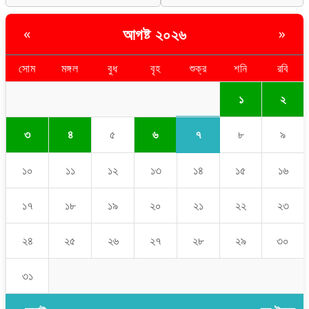
আগষ্ট ২০২৬
«
»
সোম
মঙ্গল
বুধ
বৃহ
শুক্র
শনি
রবি
১
২
৭
৩
৪
৫
৬
৮
৯
১০
১১
১২
১৩
১৪
১৫
১৬
১৭
১৮
১৯
২০
২১
২২
২৩
২৪
২৫
২৬
২৭
২৮
২৯
৩০
৩১