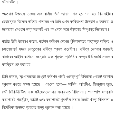
ঘটনা ঘটল।
পদত্যাগ উপলক্ষে দেওয়া এক বার্তায় তিনি জানান, গত ২১ মাস ধরে বিএসইসির
চেয়ারম্যান হিসেবে দায়িত্ব পালনের পর তিনি এখন ব্যক্তিগত উদ্যোগ ও কর্মকাণ্ডে
মনোযোগ দেওয়ার জন্য সরকারি এই পদ থেকে সরে দাঁড়ানোর সিদ্ধান্ত নিয়েছেন।
বার্তায় তিনি উল্লেখ করেন, বর্তমান কমিশন দেশের পুঁজিবাজারের অত্যন্ত অস্থির ও
চ্যালেঞ্জপূর্ণ সময়ে নেতৃত্বের দায়িত্ব গ্রহণ করেছিল। দায়িত্ব নেওয়ার পরপরই
বাজারের আইনি কাঠামো সংস্কার এবং শৃঙ্খলা প্রতিষ্ঠার লক্ষ্যে দীর্ঘমেয়াদি সংস্কার
কার্যক্রম শুরু করা হয়।
তিনি জানান, স্বল্প সময়ের মধ্যেই কমিশন পাঁচটি গুরুত্বপূর্ণ বিধিমালা গেজেট আকারে
প্রকাশ করতে সক্ষম হয়েছে। এগুলো হলো— মার্জিন, আইপিও, মিউচুয়াল ফান্ড,
ডেট সিকিউরিটিজ এবং হুইসেলব্লোয়ার সংক্রান্ত বিধিমালা। পাশাপাশি সম্প্রতি
করপোরেট গভর্ন্যান্স, অডিট এবং করপোরেট পুনর্গঠন বিষয়ে তিনটি খসড়া বিধিমালা ও
নির্দেশিকা জনমত গ্রহণের জন্য প্রকাশ করা হয়েছে।