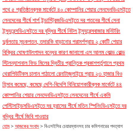
পথে ৫ প্রতিষ্ঠান
ব্লক মার্কেটে ৪০ কোম্পানির শেয়ার লেনদেন
ডিএসইতে
লেনদেনের শীর্ষে শার্প ইন্ডাস্ট্রিজ
ডিএসইতে দর পতনের শীর্ষে সেনা
ইন্স্যুরেন্স
ডিএসইতে দর বৃদ্ধির শীর্ষে নিটল ইন্স্যুরেন্স
বাজার মনিটরিং
দুর্বলতায় সূচকপতন, তদারকি বাড়ানোর পরামর্শ
প্রায় ২ কোটি শেয়ার
বিক্রির ঘোষণা
উৎপাদন বন্ধের কারণ জানালো এস আলম কোল্ড রোল্ড
স্টিল
ন্যাশনাল ফিড মিলের দ্বিতীয় প্রান্তিক প্রকাশ
পর্তুগালে প্রথম
থেরাপিউটিকস চালান পাঠালো রেনাটা
জুলাইয়ে প্রায় ২৩ হাজার বিও
হিসাব কমেছে, কমেছে দেশি-বিদেশি বিনিয়োগকারী
ব্লক মার্কেটে ৪৪
কোম্পানির শেয়ার লেনদেন
ডিএসইতে লেনদেনের শীর্ষে একমি
পেস্টিসাইডস
ডিএসইতে দর হ্রাসের শীর্ষে মতিন স্পিনিং
ডিএসইতে দর
বৃদ্ধির শীর্ষে জিবি পাওয়ার
হোম
>
আ্জকের সংবাদ
>
বিএসইসির চেয়ারম্যানসহ চার কমিশনারের পদত্যাগ