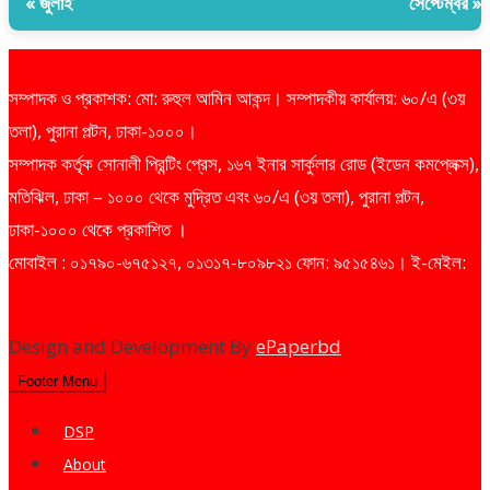
« জুলাই
সেপ্টেম্বর »
সম্পাদক ও প্রকাশক: মো: রুহুল আমিন আকন্দ। সম্পাদকীয় কার্যালয়: ৬০/এ (৩য়
তলা), পুরানা পল্টন, ঢাকা-১০০০।
সম্পাদক কর্তৃক সোনালী প্রিন্টিং প্রেস, ১৬৭ ইনার সার্কুলার রোড (ইডেন কমপ্লেক্স),
মতিঝিল, ঢাকা – ১০০০ থেকে মুদ্রিত এবং ৬০/এ (৩য় তলা), পুরানা পল্টন,
ঢাকা-১০০০ থেকে প্রকাশিত ।
মোবাইল : ০১৭৯০-৬৭৫১২৭, ০১৩১৭-৮০৯৮২১ ফোন: ৯৫১৫৪৬১। ই-মেইল:
dailysharebazarprotidin@gmail.com
Design and Development By
ePaperbd
Footer Menu
DSP
About