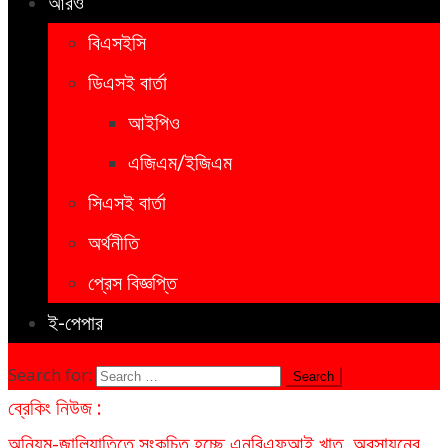
আরও
বিএসইসি
ডিএসই বার্তা
আইপিও
এজিএম/ইজিএম
সিএসই বার্তা
অর্থনীতি
প্রেস বিজ্ঞপ্তি
ই-পেপার
Search for:
ব্রেকিং নিউজ :
অনিয়ম-জালিয়াতিতে সংকুচিত হচ্ছে এনবিএফআই খাত, অবসায়নের