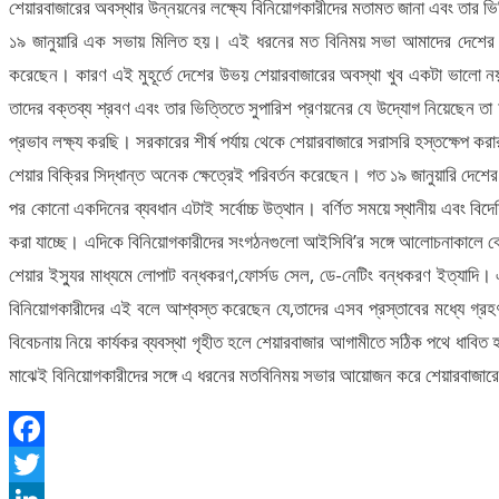
শেয়ারবাজারের অবস্থার উন্নয়নের লক্ষ্যে বিনিয়োগকারীদের মতামত জানা এবং তার ভি
১৯ জানুয়ারি এক সভায় মিলিত হয়। এই ধরনের মত বিনিময় সভা আমাদের দেশের প
করেছেন। কারণ এই মুহূর্তে দেশের উভয় শেয়ারবাজারের অবস্থা খুব একটা ভালো 
তাদের বক্তব্য শ্রবণ এবং তার ভিত্তিতে সুপারিশ প্রণয়নের যে উদ্যোগ নিয়েছেন তা
প্রভাব লক্ষ্য করছি। সরকারের শীর্ষ পর্যায় থেকে শেয়ারবাজারে সরাসরি হস্তক্ষেপ ক
শেয়ার বিক্রির সিদ্ধান্ত অনেক ক্ষেত্রেই পরিবর্তন করেছেন। গত ১৯ জানুয়ারি দেশের
পর কোনো একদিনের ব্যবধান এটাই সর্বোচ্চ উত্থান। বর্ণিত সময়ে স্থানীয় এবং ব
করা যাচ্ছে। এদিকে বিনিয়োগকারীদের সংগঠনগুলো আইসিবি’র সঙ্গে আলোচনাকালে বেশ কিছ
শেয়ার ইস্যুর মাধ্যমে লোপাট বন্ধকরণ,ফোর্সড সেল, ডে-নেটিং বন্ধকরণ ইত্যাদি।
বিনিয়োগকারীদের এই বলে আশ্বস্ত করেছেন যে,তাদের এসব প্রস্তাবের মধ্যে গ্রহণয
বিবেচনায় নিয়ে কার্যকর ব্যবস্থা গৃহীত হলে শেয়ারবাজার আগামীতে সঠিক পথে ধা
মাঝেই বিনিয়োগকারীদের সঙ্গে এ ধরনের মতবিনিময় সভার আয়োজন করে শেয়ারবাজারের 
Facebook