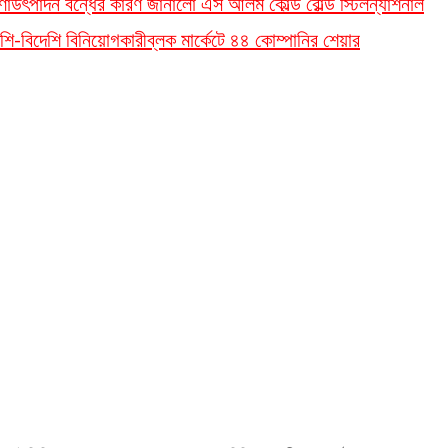
ণা
উৎপাদন বন্ধের কারণ জানালো এস আলম কোল্ড রোল্ড স্টিল
ন্যাশনাল
শি-বিদেশি বিনিয়োগকারী
ব্লক মার্কেটে ৪৪ কোম্পানির শেয়ার