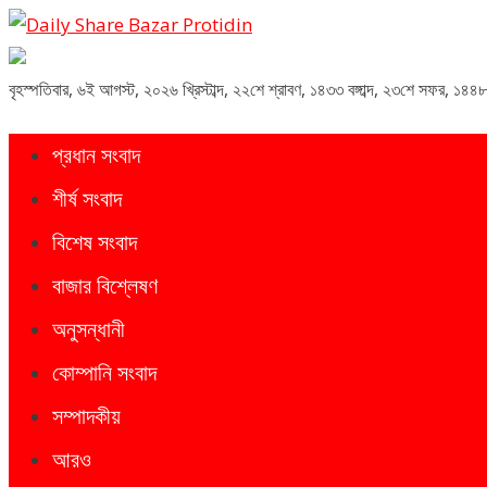
Daily Share Bazar Protidin
Daily ShareBazar Protidin
বৃহস্পতিবার
,
৬ই আগস্ট, ২০২৬ খ্রিস্টাব্দ
,
২২শে শ্রাবণ, ১৪৩৩ বঙ্গাব্দ
,
২৩শে সফর, ১৪৪৮
প্রধান সংবাদ
শীর্ষ সংবাদ
বিশেষ সংবাদ
বাজার বিশ্লেষণ
অনুসন্ধানী
কোম্পানি সংবাদ
সম্পাদকীয়
আরও