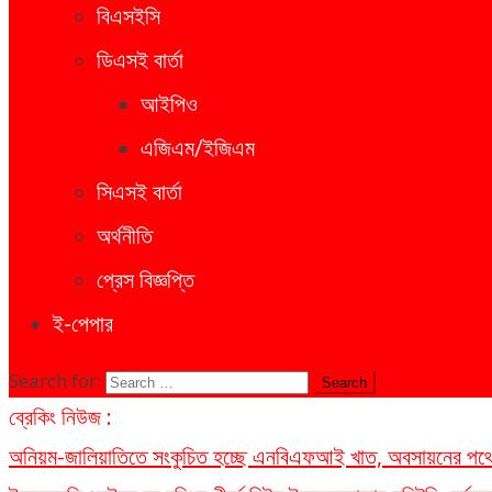
বিএসইসি
ডিএসই বার্তা
আইপিও
এজিএম/ইজিএম
সিএসই বার্তা
অর্থনীতি
প্রেস বিজ্ঞপ্তি
ই-পেপার
Search for:
ব্রেকিং নিউজ :
অনিয়ম-জালিয়াতিতে সংকুচিত হচ্ছে এনবিএফআই খাত, অবসায়নের পথে ৫