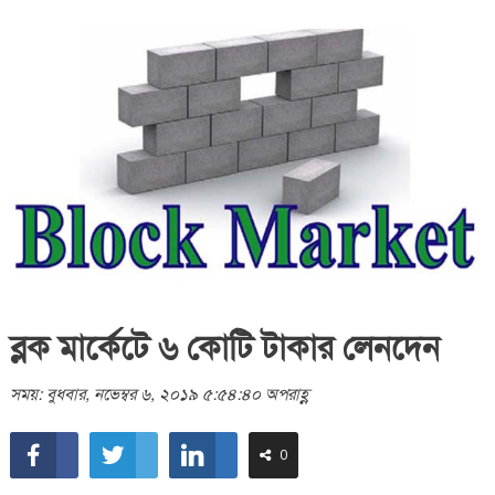
ব্লক মার্কেটে ৬ কোটি টাকার লেনদেন
সময়: বুধবার, নভেম্বর ৬, ২০১৯ ৫:৫৪:৪০ অপরাহ্ণ
0