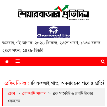
Daily Share Bazar Protidin
Daily ShareBazar Protidin
শুক্রবার
,
৭ই আগস্ট, ২০২৬ খ্রিস্টাব্দ
,
২৩শে শ্রাবণ, ১৪৩৩ বঙ্গাব্দ
,
২৪শে সফর, ১৪৪৮ হিজরি
ব্রেকিং নিউজ :
ত হচ্ছে এনবিএফআই খাত, অবসায়নের পথে ৫ প্রতিষ্ঠান
ব্ল
>
>
হোম
কোম্পানি সংবাদ
ব্লক মার্কেটে ৬ কোটি টাকার
লেনদেন