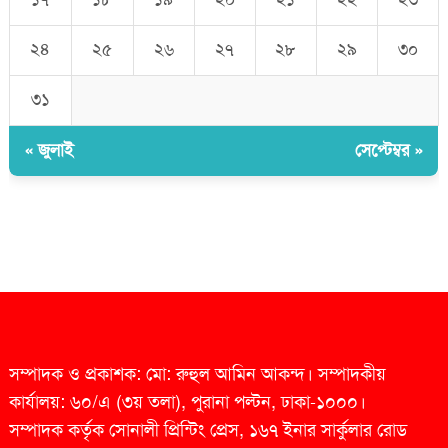
২৪
২৫
২৬
২৭
২৮
২৯
৩০
৩১
« জুলাই
সেপ্টেম্বর »
সম্পাদক ও প্রকাশক: মো: রুহুল আমিন আকন্দ। সম্পাদকীয়
কার্যালয়: ৬০/এ (৩য় তলা), পুরানা পল্টন, ঢাকা-১০০০।
সম্পাদক কর্তৃক সোনালী প্রিন্টিং প্রেস, ১৬৭ ইনার সার্কুলার রোড