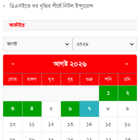
ডিএসইতে দর বৃদ্ধির শীর্ষে নিটল ইন্স্যুরেন্স
আর্কাইভ
আগষ্ট ২০২৬
«
»
সোম
মঙ্গল
বুধ
বৃহ
শুক্র
শনি
রবি
১
২
৭
৩
৪
৫
৬
৮
৯
১০
১১
১২
১৩
১৪
১৫
১৬
১৭
১৮
১৯
২০
২১
২২
২৩