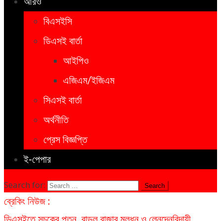
আরও
বিএসইসি
ডিএসই বার্তা
আইপিও
এজিএম/ইজিএম
সিএসই বার্তা
অর্থনীতি
প্রেস বিজ্ঞপ্তি
ই-পেপার
Search for:
ব্রেকিং নিউজ :
ডিএসইতে সূচকের পতন, বাড়ল বাজার মূলধন ও লেনদেন
বিদায়ী