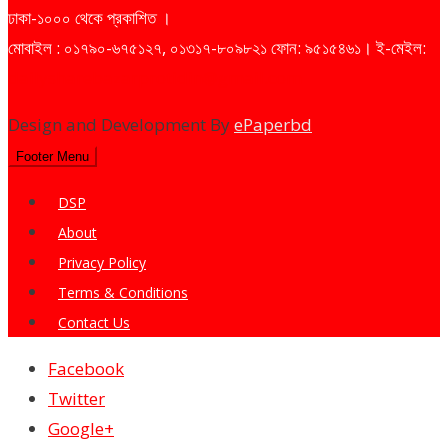
ঢাকা-১০০০ থেকে প্রকাশিত ।
মোবাইল : ০১৭৯০-৬৭৫১২৭, ০১৩১৭-৮০৯৮২১ ফোন: ৯৫১৫৪৬১। ই-মেইল:
dailysharebazarprotidin@gmail.com
Design and Development By
ePaperbd
Footer Menu
DSP
About
Privacy Policy
Terms & Conditions
Contact Us
Facebook
Twitter
Google+