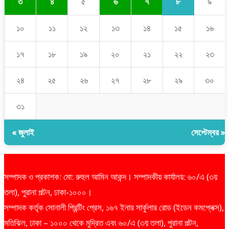
৮
৩
৪
৫
৬
৭
৯
১০
১১
১২
১৩
১৪
১৫
১৬
১৭
১৮
১৯
২০
২১
২২
২৩
২৪
২৫
২৬
২৭
২৮
২৯
৩০
৩১
« জুলাই
সেপ্টেম্বর »
সম্পাদক ও প্রকাশক: মো: রুহুল আমিন আকন্দ। সম্পাদকীয় কার্যালয়: ৬০/এ (৩য়
তলা), পুরানা পল্টন, ঢাকা-১০০০।
সম্পাদক কর্তৃক সোনালী প্রিন্টিং প্রেস, ১৬৭ ইনার সার্কুলার রোড (ইডেন কমপ্লেক্স),
মতিঝিল, ঢাকা – ১০০০ থেকে মুদ্রিত এবং ৬০/এ (৩য় তলা), পুরানা পল্টন,