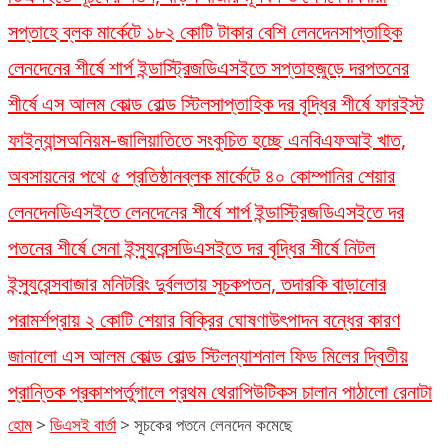
সপ্তাহে ব্লক মার্কেটে ১৮২ কোটি টাকার বেশি লেনদেন
সাপ্তাহিক
লেনদেনের শীর্ষে শার্প ইন্ডাস্ট্রিজ
ডিএসইতে সপ্তাহজুড়ে দরপতনের
শীর্ষে এস আলম কোল্ড রোল্ড স্টিল
সাপ্তাহিক দর বৃদ্ধির শীর্ষে ফারইস্ট
ফাইন্যান্স
অনিয়ম-জালিয়াতিতে সংকুচিত হচ্ছে এনবিএফআই খাত,
অবসায়নের পথে ৫ প্রতিষ্ঠান
ব্লক মার্কেটে ৪০ কোম্পানির শেয়ার
লেনদেন
ডিএসইতে লেনদেনের শীর্ষে শার্প ইন্ডাস্ট্রিজ
ডিএসইতে দর
পতনের শীর্ষে সেনা ইন্স্যুরেন্স
ডিএসইতে দর বৃদ্ধির শীর্ষে নিটল
ইন্স্যুরেন্স
বাজার মনিটরিং দুর্বলতায় সূচকপতন, তদারকি বাড়ানোর
পরামর্শ
প্রায় ২ কোটি শেয়ার বিক্রির ঘোষণা
উৎপাদন বন্ধের কারণ
জানালো এস আলম কোল্ড রোল্ড স্টিল
ন্যাশনাল ফিড মিলের দ্বিতীয়
প্রান্তিক প্রকাশ
পর্তুগালে প্রথম থেরাপিউটিকস চালান পাঠালো রেনাটা
হোম
>
ডিএসই বার্তা
>
সূচকের পতনে লেনদেন কমেছে