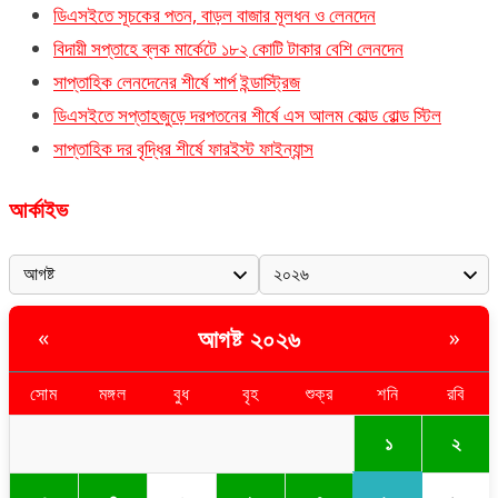
ডিএসইতে সূচকের পতন, বাড়ল বাজার মূলধন ও লেনদেন
বিদায়ী সপ্তাহে ব্লক মার্কেটে ১৮২ কোটি টাকার বেশি লেনদেন
সাপ্তাহিক লেনদেনের শীর্ষে শার্প ইন্ডাস্ট্রিজ
ডিএসইতে সপ্তাহজুড়ে দরপতনের শীর্ষে এস আলম কোল্ড রোল্ড স্টিল
সাপ্তাহিক দর বৃদ্ধির শীর্ষে ফারইস্ট ফাইন্যান্স
আর্কাইভ
আগষ্ট ২০২৬
«
»
সোম
মঙ্গল
বুধ
বৃহ
শুক্র
শনি
রবি
১
২