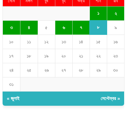
সোম
মঙ্গল
বুধ
বৃহ
শুক্র
শনি
রবি
১
২
৮
৩
৪
৫
৬
৭
৯
১০
১১
১২
১৩
১৪
১৫
১৬
১৭
১৮
১৯
২০
২১
২২
২৩
২৪
২৫
২৬
২৭
২৮
২৯
৩০
৩১
« জুলাই
সেপ্টেম্বর »