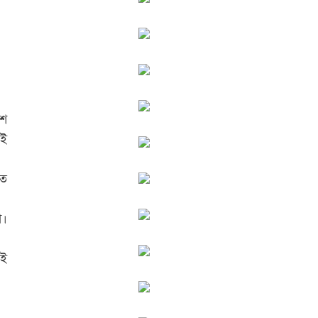
াশ
সই
গত
া।
কই