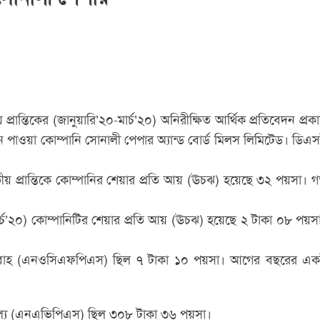
প্রান্তিকের (জানুয়ারি’২০-মার্চ’২০) অনিরীক্ষিত আর্থিক প্রতিবেদন প্রক
দন পাওয়া কোম্পানি সোনালী পেপার অ্যান্ড বোর্ড মিলস লিমিটেড। ডিএ
তীয় প্রান্তিকে কোম্পানির শেয়ার প্রতি আয় (ঊচঝ) হয়েছে ৩২ পয়সা। 
-মার্চ’২০) কোম্পানিটির শেয়ার প্রতি আয় (ঊচঝ) হয়েছে ২ টাকা ০৮ পয়স
থের প্রবাহ (এনওসিএফপিএস) ছিল ৭ টাকা ১০ পয়সা। আগের বছরের এ
দ মূল্য (এনএভিপিএস) ছিল ৩০৮ টাকা ৩৬ পয়সা।