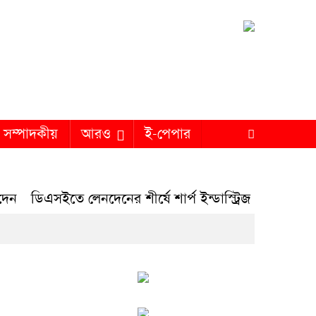
সম্পাদকীয়
আরও
ই-পেপার
ডিএসইতে লেনদেনের শীর্ষে শার্প ইন্ডাস্ট্রিজ
ডিএসইতে দর পতনে