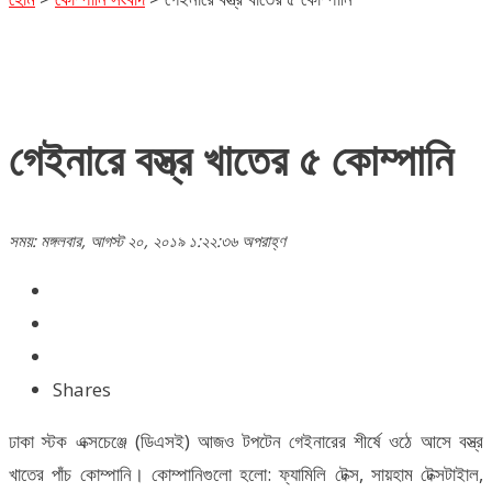
গেইনারে বস্ত্র খাতের ৫ কোম্পানি
সময়: মঙ্গলবার, আগস্ট ২০, ২০১৯ ১:২২:৩৬ অপরাহ্ণ
Shares
ঢাকা স্টক এক্সচেঞ্জে (ডিএসই) আজও টপটেন গেইনারের শীর্ষে ওঠে আসে বস্ত্র
খাতের পাঁচ কোম্পানি। কোম্পানিগুলো হলো: ফ্যামিলি টেক্স, সায়হাম টেক্সটাইাল,