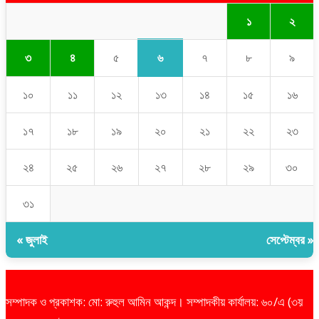
১
২
৬
৩
৪
৫
৭
৮
৯
১০
১১
১২
১৩
১৪
১৫
১৬
১৭
১৮
১৯
২০
২১
২২
২৩
২৪
২৫
২৬
২৭
২৮
২৯
৩০
৩১
« জুলাই
সেপ্টেম্বর »
সম্পাদক ও প্রকাশক: মো: রুহুল আমিন আকন্দ। সম্পাদকীয় কার্যালয়: ৬০/এ (৩য়