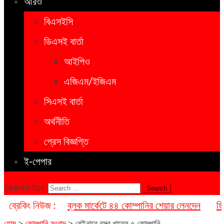
আরও
বিএসইসি
ডিএসই বার্তা
আইপিও
এজিএম/ইজিএম
সিএসই বার্তা
অর্থনীতি
প্রেস বিজ্ঞপ্তি
ই-পেপার
Search for:
ব্রেকিং নিউজ :
ব্লক মার্কেটে ৪৪ কোম্পানির শেয়ার লেনদেন
ডি
হোম
>
কোম্পানি সংবাদ
>
গেইনারে বস্ত্র খাতের ৫ কোম্পানি