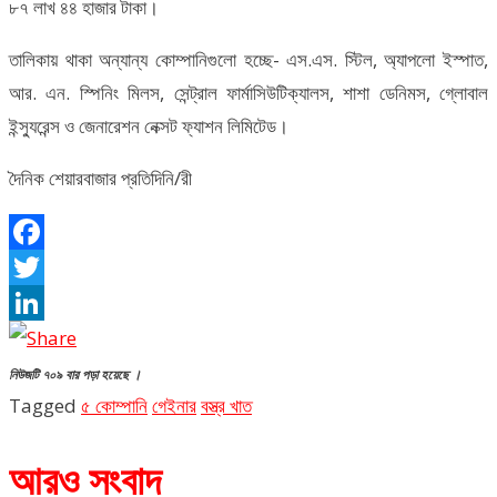
৮৭ লাখ ৪৪ হাজার টাকা।
তালিকায় থাকা অন্যান্য কোম্পানিগুলো হচ্ছে- এস.এস. স্টিল, অ্যাপলো ইস্পাত,
আর. এন. স্পিনিং মিলস, সেন্ট্রাল ফার্মাসিউটিক্যালস, শাশা ডেনিমস, গ্লোবাল
ইন্স্যুরেন্স ও জেনারেশন নেক্সট ফ্যাশন লিমিটেড।
দৈনিক শেয়ারবাজার প্রতিদিনি/রী
Facebook
Twitter
LinkedIn
নিউজটি ৭০৯ বার পড়া হয়েছে ।
Tagged
৫ কোম্পানি
গেইনার
বস্ত্র খাত
আরও সংবাদ