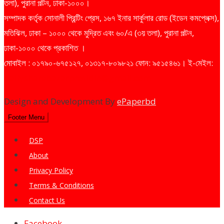
তলা), পুরানা পল্টন, ঢাকা-১০০০।
সম্পাদক কর্তৃক সোনালী প্রিন্টিং প্রেস, ১৬৭ ইনার সার্কুলার রোড (ইডেন কমপ্লেক্স),
মতিঝিল, ঢাকা – ১০০০ থেকে মুদ্রিত এবং ৬০/এ (৩য় তলা), পুরানা পল্টন,
ঢাকা-১০০০ থেকে প্রকাশিত ।
মোবাইল : ০১৭৯০-৬৭৫১২৭, ০১৩১৭-৮০৯৮২১ ফোন: ৯৫১৫৪৬১। ই-মেইল:
dailysharebazarprotidin@gmail.com
Design and Development By
ePaperbd
Footer Menu
DSP
About
Privacy Policy
Terms & Conditions
Contact Us
Facebook