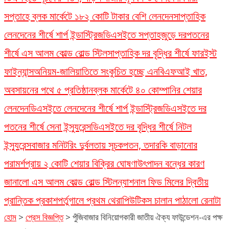
সপ্তাহে ব্লক মার্কেটে ১৮২ কোটি টাকার বেশি লেনদেন
সাপ্তাহিক
লেনদেনের শীর্ষে শার্প ইন্ডাস্ট্রিজ
ডিএসইতে সপ্তাহজুড়ে দরপতনের
শীর্ষে এস আলম কোল্ড রোল্ড স্টিল
সাপ্তাহিক দর বৃদ্ধির শীর্ষে ফারইস্ট
ফাইন্যান্স
অনিয়ম-জালিয়াতিতে সংকুচিত হচ্ছে এনবিএফআই খাত,
অবসায়নের পথে ৫ প্রতিষ্ঠান
ব্লক মার্কেটে ৪০ কোম্পানির শেয়ার
লেনদেন
ডিএসইতে লেনদেনের শীর্ষে শার্প ইন্ডাস্ট্রিজ
ডিএসইতে দর
পতনের শীর্ষে সেনা ইন্স্যুরেন্স
ডিএসইতে দর বৃদ্ধির শীর্ষে নিটল
ইন্স্যুরেন্স
বাজার মনিটরিং দুর্বলতায় সূচকপতন, তদারকি বাড়ানোর
পরামর্শ
প্রায় ২ কোটি শেয়ার বিক্রির ঘোষণা
উৎপাদন বন্ধের কারণ
জানালো এস আলম কোল্ড রোল্ড স্টিল
ন্যাশনাল ফিড মিলের দ্বিতীয়
প্রান্তিক প্রকাশ
পর্তুগালে প্রথম থেরাপিউটিকস চালান পাঠালো রেনাটা
হোম
>
প্রেস বিজ্ঞপ্তি
>
পুঁজিবাজার বিনিয়োগকারী জাতীয় ঐক্য ফাউন্ডেশন-এর পক্ষ