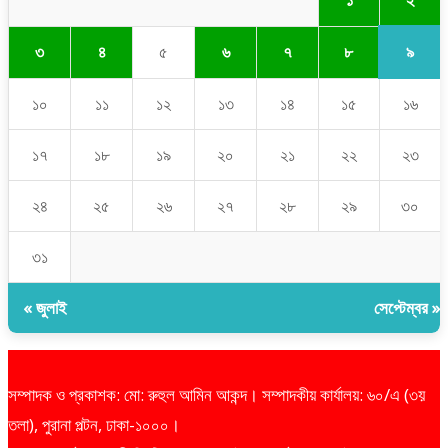
৯
৩
৪
৫
৬
৭
৮
১০
১১
১২
১৩
১৪
১৫
১৬
১৭
১৮
১৯
২০
২১
২২
২৩
২৪
২৫
২৬
২৭
২৮
২৯
৩০
৩১
« জুলাই
সেপ্টেম্বর »
সম্পাদক ও প্রকাশক: মো: রুহুল আমিন আকন্দ। সম্পাদকীয় কার্যালয়: ৬০/এ (৩য়
তলা), পুরানা পল্টন, ঢাকা-১০০০।