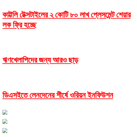
কাট্টলি টেক্সটাইলের ২ কোটি ৮০ লাখ প্লেসমেন্ট শেয়ার
লক ফ্রি হচ্ছে
ঋণখেলাপিদের জন্য আরও ছাড়
ডিএসইতে লেনদেনের শীর্ষে ওরিয়ন ইনফিউশন