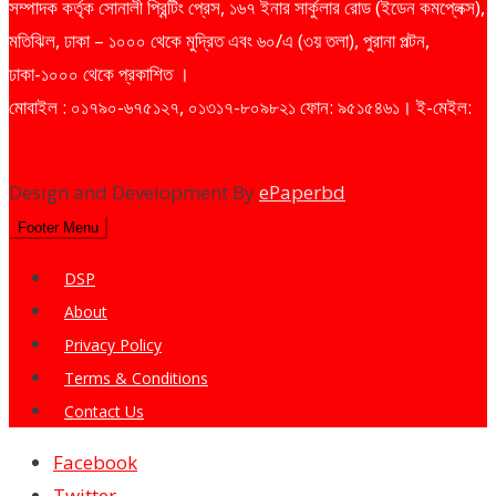
সম্পাদক কর্তৃক সোনালী প্রিন্টিং প্রেস, ১৬৭ ইনার সার্কুলার রোড (ইডেন কমপ্লেক্স),
মতিঝিল, ঢাকা – ১০০০ থেকে মুদ্রিত এবং ৬০/এ (৩য় তলা), পুরানা পল্টন,
ঢাকা-১০০০ থেকে প্রকাশিত ।
মোবাইল : ০১৭৯০-৬৭৫১২৭, ০১৩১৭-৮০৯৮২১ ফোন: ৯৫১৫৪৬১। ই-মেইল:
dailysharebazarprotidin@gmail.com
Design and Development By
ePaperbd
Footer Menu
DSP
About
Privacy Policy
Terms & Conditions
Contact Us
Facebook
Twitter