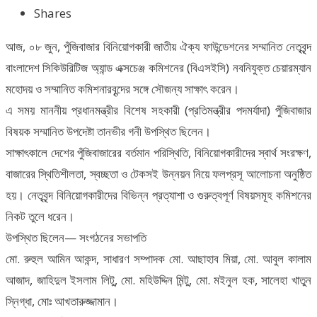
Shares
আজ, ০৮ জুন, পুঁজিবাজার বিনিয়োগকারী জাতীয় ঐক্য ফাউন্ডেশনের সম্মানিত নেতৃবৃন্দ
বাংলাদেশ সিকিউরিটিজ অ্যান্ড এক্সচেঞ্জ কমিশনের (বিএসইসি) নবনিযুক্ত চেয়ারম্যান
মহোদয় ও সম্মানিত কমিশনারবৃন্দের সঙ্গে সৌজন্য সাক্ষাৎ করেন।
এ সময় মাননীয় প্রধানমন্ত্রীর বিশেষ সহকারী (প্রতিমন্ত্রীর পদমর্যাদা) পুঁজিবাজার
বিষয়ক সম্মানিত উপদেষ্টা তানভীর গনী উপস্থিত ছিলেন।
সাক্ষাৎকালে দেশের পুঁজিবাজারের বর্তমান পরিস্থিতি, বিনিয়োগকারীদের স্বার্থ সংরক্ষণ,
বাজারের স্থিতিশীলতা, স্বচ্ছতা ও টেকসই উন্নয়ন নিয়ে ফলপ্রসূ আলোচনা অনুষ্ঠিত
হয়। নেতৃবৃন্দ বিনিয়োগকারীদের বিভিন্ন প্রত্যাশা ও গুরুত্বপূর্ণ বিষয়সমূহ কমিশনের
নিকট তুলে ধরেন।
উপস্থিত ছিলেন— সংগঠনের সভাপতি
মো. রুহুল আমিন আকন্দ, সাধারণ সম্পাদক মো. আছাহাব মিয়া, মো. আবুল কালাম
আজাদ, জাহিদুল ইসলাম লিটু, মো. মহিউদ্দিন মিন্টু, মো. মইনুল হক, সালেহা খাতুন
স্নিগ্ধা, মোঃ আখতারুজ্জামান।