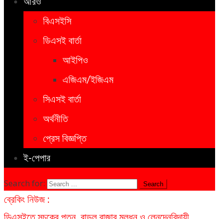
আরও
বিএসইসি
ডিএসই বার্তা
আইপিও
এজিএম/ইজিএম
সিএসই বার্তা
অর্থনীতি
প্রেস বিজ্ঞপ্তি
ই-পেপার
Search for:
ব্রেকিং নিউজ :
ডিএসইতে সূচকের পতন, বাড়ল বাজার মূলধন ও লেনদেন
বিদায়ী