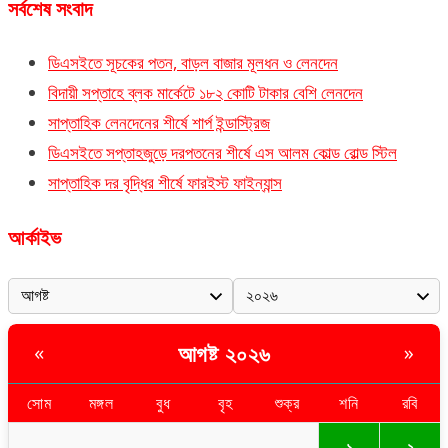
সর্বশেষ সংবাদ
ডিএসইতে সূচকের পতন, বাড়ল বাজার মূলধন ও লেনদেন
বিদায়ী সপ্তাহে ব্লক মার্কেটে ১৮২ কোটি টাকার বেশি লেনদেন
সাপ্তাহিক লেনদেনের শীর্ষে শার্প ইন্ডাস্ট্রিজ
ডিএসইতে সপ্তাহজুড়ে দরপতনের শীর্ষে এস আলম কোল্ড রোল্ড স্টিল
সাপ্তাহিক দর বৃদ্ধির শীর্ষে ফারইস্ট ফাইন্যান্স
আর্কাইভ
আগষ্ট ২০২৬
«
»
সোম
মঙ্গল
বুধ
বৃহ
শুক্র
শনি
রবি
২
১