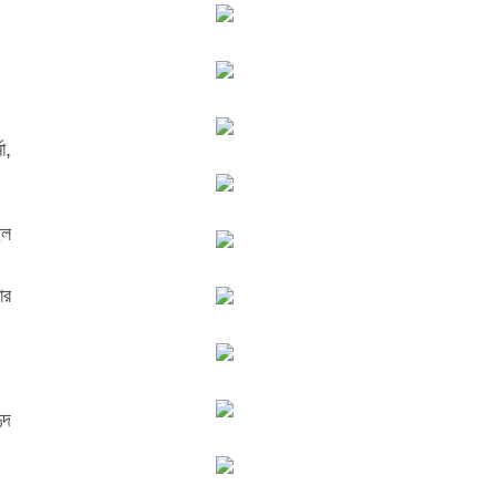
া,
িল
ার
ৃদ