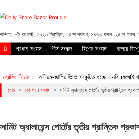
Daily Share Bazar Protidin
Daily ShareBazar Protidin
শনিবার
,
৮ই আগস্ট, ২০২৬ খ্রিস্টাব্দ
,
২৪শে শ্রাবণ, ১৪৩৩ বঙ্গাব্দ
,
২৫শে সফর, 
প্রধান সংবাদ
শীর্ষ সংবাদ
বিশেষ সংবাদ
বাজার বিশ্
ব্রেকিং নিউজ :
অনিয়ম-জালিয়াতিতে সংকুচিত হচ্ছে এনবিএফআই খা
>
>
হোম
কোম্পানি সংবাদ
সামিট অ্যালায়েন্স পোর্টের তৃতীয় প্রান্তিক প্রকা
সামিট অ্যালায়েন্স পোর্টের তৃতীয় প্রান্তিক প্রকা