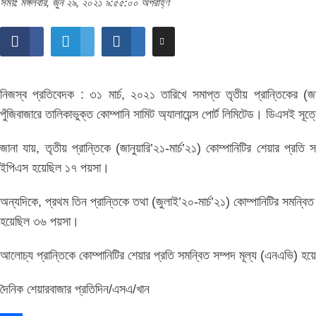
সময়: মঙ্গলবার, জুন ২৯, ২০২১ ৯:৫৫:০০ অপরাহ্ণ
নিজস্ব প্রতিবেদক : ৩১ মার্চ, ২০২১ তারিখে সমাপ্ত তৃতীয় প্রান্তিকের (জান
পুঁজিবাজারে তালিকাভুক্ত কোম্পানি সামিট অ্যালায়েন্স পোর্ট লিমিটেড। ডিএসই সূ
জানা যায়, তৃতীয় প্রান্তিকে (জানুয়ারি’২১-মার্চ’২১) কোম্পানিটির শেয়ার
ইপিএস হয়েছিল ১৭ পয়সা।
অন্যদিকে, প্রথম তিন প্রান্তিকে তথা (জুলাই’২০-মার্চ’২১) কোম্পানিটির স
হয়েছিল ৩৬ পয়সা।
আলোচ্য প্রান্তিকে কোম্পানিটির শেয়ার প্রতি সমন্বিত সম্পদ মূল্য (এনএভি) 
দৈনিক শেয়ারবাজার প্রতিদিন/এসএ/খান