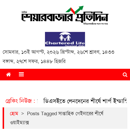
Daily Share Bazar Protidin
Daily ShareBazar Protidin
সোমবার
,
১০ই আগস্ট, ২০২৬ খ্রিস্টাব্দ
,
২৬শে শ্রাবণ, ১৪৩৩
বঙ্গাব্দ
,
২৭শে সফর, ১৪৪৮ হিজরি
ব্রেকিং নিউজ :
লেনদেন
ডিএসইতে লেনদেনের শীর্ষে শার্প ইন্ডাস্ট্রিজ
ডিএসই
>
হোম
Posts Tagged সাপ্তাহিক গেইনারের শীর্ষে
ওয়াইম্যাক্স